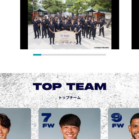
TOP TEAM
トップチーム
9
10
城後 寿
JOGO Hisashi
FW
FW