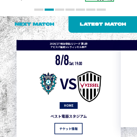
NEXT MATCH
LATEST MATCH
2026/27 明治安田J1リーグ 第1節
アビスパ福岡 vs ヴィッセル神戸
8/8
Sat. 19:00
VS
HOME
ベスト電器スタジアム
チケット情報