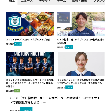
ALL
ニュース
チケット
チーム
試合・練習
ファンクラブ
２０２６シーズンスタジアムグルメのご案内
ＯＢ中村北斗氏 クラブ・フェロー契約更新の
お知らせ
ニュース
2026.08.07
ニュース
2026.08.07
２０２６／２７明治安田Ｊ１リーグ アビスパ福
２０２６／２７シーズンも続投!! アビスパ福岡
岡「ＶＩＣＴＯＲＹ ＡＵＣＴＩＯＮ」開催の
公式アンバサダーＨＫＴ４８ 豊永阿紀さん
お知らせ
ニュース
2026.08.07
グッズ
2026.08.07
８／８（土）神戸戦 両チームサポーター感動体験！ ～ピッチサイ
ドで練習見学をしよう！～
ニュース
2026.08.07