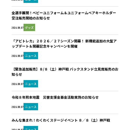
全選手展開！ベビーユニフォーム＆ユニフォームベアキーホルダー
受注販売開始のお知らせ
グッズ
2026.08.07
「アビトレカ」２０２６／２７シーズン開幕！ 新機能追加の大型ア
ップデート＆開幕記念キャンペーンを開催
ニュース
2026.08.07
【緊急追加販売】８/８（土）神戸戦 バックスタンド立見席販売のお
知らせ
ニュース
2026.08.07
令和８年熊本地震 災害支援金募金活動実施のお知らせ
ニュース
2026.08.07
みんな集まれ！わくわくステージイベント ８／８（土）神戸戦
ニュース