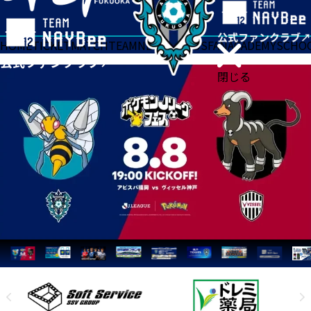
HOME
TICKET
MATCH
TEAM
NEWS
GOODS
FAN
ACADEMY
SCHO
閉じる