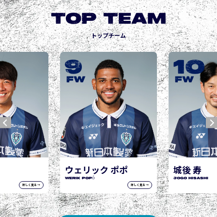
TOP TEAM
トップチーム
9
10
FW
FW
ウェリック ポポ
城後 寿
WERIK POPÓ
JOGO Hisashi
詳しく見る →
詳しく見る →