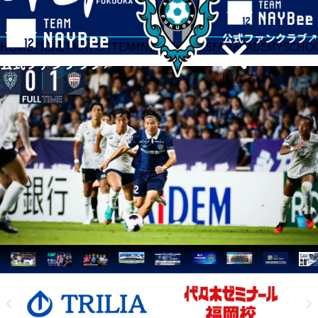
HOME
TICKET
MATCH
TEAM
NEWS
GOODS
FAN
ACADEMY
SCHO
閉じる