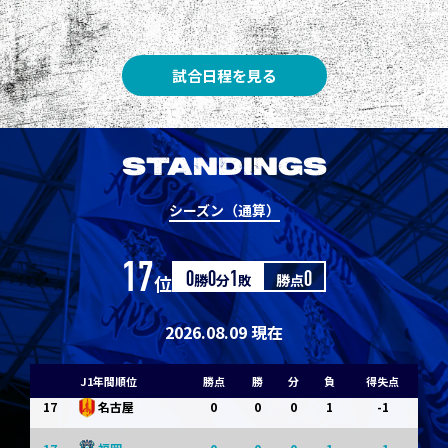
8
3
1
0
0
1
清水
8
3
1
0
0
1
神戸
試合日程を見る
10
1
0
1
0
0
東京Ｖ
10
1
0
1
0
0
川崎Ｆ
STANDINGS
12
0
0
0
1
-1
浦和
シーズン（通算）
12
0
0
0
1
-1
横浜FM
17
位
0
勝
0
分
1
敗
勝点
0
14
0
0
0
1
-1
水戸
14
0
0
0
1
-1
京都
2026.08.09 現在
14
0
0
0
1
-1
岡山
J1年間順位
勝点
勝
分
負
得失点
17
0
0
0
1
-1
名古屋