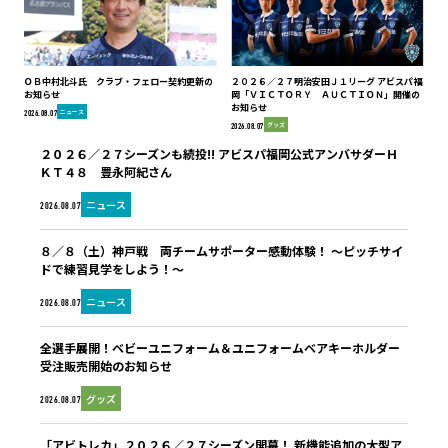
ＯＢ中村北斗氏 クラブ・フェロー契約更新の
２０２６／２７明治安田Ｊ１リーグ アビスパ福
お知らせ
岡「ＶＩＣＴＯＲＹ ＡＵＣＴＩＯＮ」開催の
お知らせ
ニュース
2026.08.07
グッズ
2026.08.07
２０２６／２７シーズンも続投!! アビスパ福岡公式アンバサダーＨ
ＫＴ４８ 豊永阿紀さん
ニュース
2026.08.07
８／８（土）神戸戦 両チームサポーター感動体験！ ～ピッチサイ
ドで練習見学をしよう！～
ニュース
2026.08.07
全選手展開！ベビーユニフォーム＆ユニフォームベアキーホルダー
受注販売開始のお知らせ
グッズ
2026.08.07
「アビトレカ」２０２６／２７シーズン開幕！ 新機能追加の大型ア