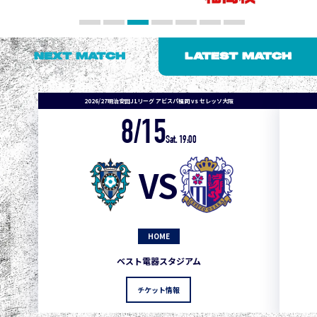
NEXT MATCH
LATEST MATCH
2026/27明治安田J1リーグ アビスパ福岡 vs セレッソ大阪
8/15
1
3
1
0
0
4
町田
Sat. 19:00
2
3
1
0
0
3
広島
VS
3
3
1
0
0
1
鹿島
3
3
1
0
0
1
Ｇ大阪
HOME
5
3
1
0
0
1
柏
ベスト電器スタジアム
5
3
1
0
0
1
Ｃ大阪
チケット情報
5
3
1
0
0
1
長崎