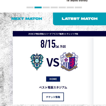
NEXT MATCH
LATEST MATCH
2026/27明治安田J1リーグ アビスパ福岡 vs セレッソ大阪
8/15
1
3
1
0
0
4
町田
Sat. 19:00
2
3
1
0
0
3
広島
VS
3
3
1
0
0
1
鹿島
3
3
1
0
0
1
Ｇ大阪
HOME
5
3
1
0
0
1
柏
ベスト電器スタジアム
5
3
1
0
0
1
Ｃ大阪
チケット情報
5
3
1
0
0
1
長崎