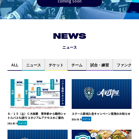
coming soon
NEWS
ニュース
ALL
ニュース
チケット
チーム
試合・練習
ファンクラブ
８／１５（土）Ｃ大阪戦 博多駅から臨時シャ
スクール新規入会キャンペーン実施のお知らせ
トルバスも運行 スタジアムアクセスのご案内
スクール
2026.08.10
ニュース
2026.08.10