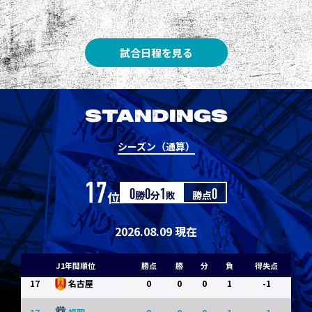
8
3
1
0
0
1
清水
8
3
1
0
0
1
神戸
試合日程を見る
10
1
0
1
0
0
東京Ｖ
10
1
0
1
0
0
川崎Ｆ
STANDINGS
12
0
0
0
1
-1
浦和
シーズン（通算）
12
0
0
0
1
-1
横浜FM
17
位
0
勝
0
分
1
敗
勝点
0
14
0
0
0
1
-1
水戸
14
0
0
0
1
-1
京都
2026.08.09 現在
14
0
0
0
1
-1
岡山
J1年間順位
勝点
勝
分
負
得失点
17
0
0
0
1
-1
名古屋