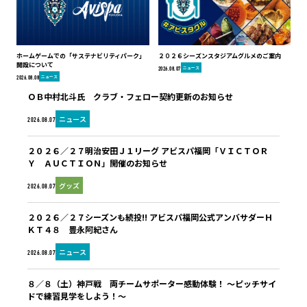
ホームゲームでの「サステナビリティパーク」
２０２６シーズンスタジアムグルメのご案内
開設について
ニュース
2026.08.07
ニュース
2026.08.08
ＯＢ中村北斗氏 クラブ・フェロー契約更新のお知らせ
ニュース
2026.08.07
２０２６／２７明治安田Ｊ１リーグ アビスパ福岡「ＶＩＣＴＯＲ
Ｙ ＡＵＣＴＩＯＮ」開催のお知らせ
グッズ
2026.08.07
２０２６／２７シーズンも続投!! アビスパ福岡公式アンバサダーＨ
ＫＴ４８ 豊永阿紀さん
ニュース
2026.08.07
８／８（土）神戸戦 両チームサポーター感動体験！ ～ピッチサイ
ドで練習見学をしよう！～