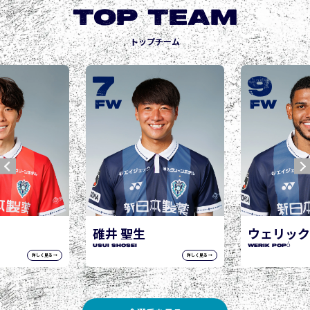
TOP TEAM
トップチーム
7
9
FW
FW
碓井 聖生
ウェリック
USUI Shosei
WERIK POPÓ
詳しく見る →
詳しく見る →