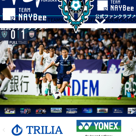
HOME
TICKET
MATCH
TEAM
NEWS
GOODS
FAN
ACADEMY
SCHO
閉じる