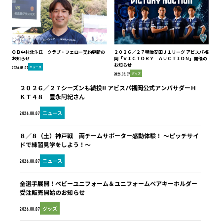
ＯＢ中村北斗氏 クラブ・フェロー契約更新の
２０２６／２７明治安田Ｊ１リーグ アビスパ福
お知らせ
岡「ＶＩＣＴＯＲＹ ＡＵＣＴＩＯＮ」開催の
お知らせ
ニュース
2026.08.07
グッズ
2026.08.07
２０２６／２７シーズンも続投!! アビスパ福岡公式アンバサダーＨ
ＫＴ４８ 豊永阿紀さん
ニュース
2026.08.07
８／８（土）神戸戦 両チームサポーター感動体験！ ～ピッチサイ
ドで練習見学をしよう！～
ニュース
2026.08.07
全選手展開！ベビーユニフォーム＆ユニフォームベアキーホルダー
受注販売開始のお知らせ
グッズ
2026.08.07