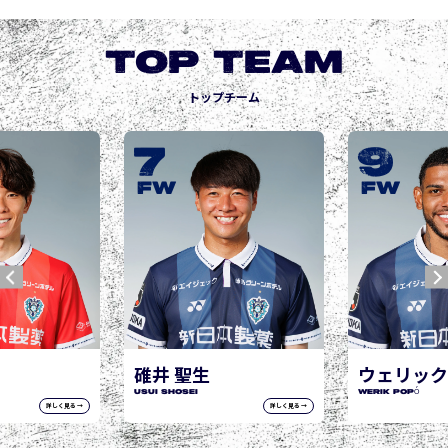
TOP TEAM
トップチーム
9
10
城後 寿
JOGO Hisashi
FW
FW
ウェリック ポポ
WERIK POPÓ
詳しく見る →
詳しく見る →