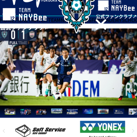
HOME
TICKET
MATCH
TEAM
NEWS
GOODS
FAN
ACADEMY
SCHO
閉じる