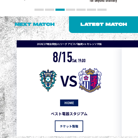
NEXT MATCH
LATEST MATCH
2026/27明治安田J1リーグ アビスパ福岡 vs セレッソ大阪
8/15
Sat. 19:00
VS
HOME
1
3
1
0
0
4
町田
ベスト電器スタジアム
2
3
1
0
0
3
広島
チケット情報
3
3
1
0
0
1
鹿島