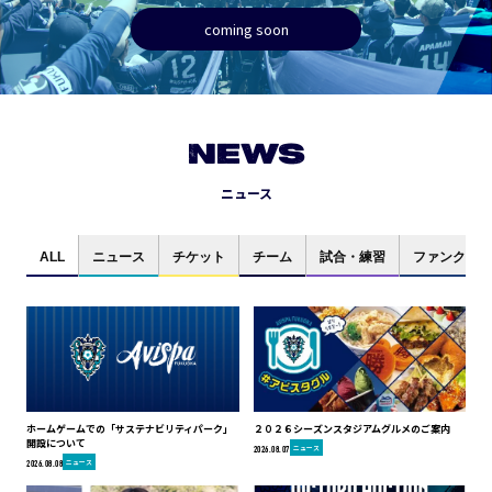
coming soon
NEWS
ニュース
ALL
ニュース
チケット
チーム
試合・練習
ファンクラブ
ホームゲームでの「サステナビリティパーク」
２０２６シーズンスタジアムグルメのご案内
開設について
ニュース
2026.08.07
ニュース
2026.08.08