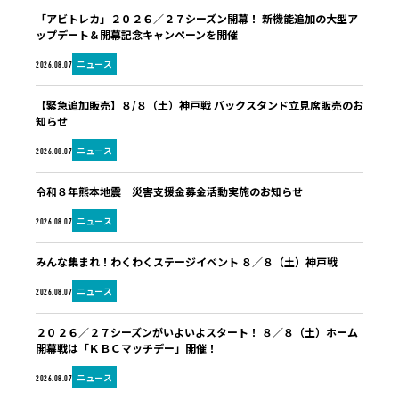
「アビトレカ」２０２６／２７シーズン開幕！ 新機能追加の大型ア
ップデート＆開幕記念キャンペーンを開催
ニュース
2026.08.07
【緊急追加販売】８/８（土）神戸戦 バックスタンド立見席販売のお
知らせ
ニュース
2026.08.07
令和８年熊本地震 災害支援金募金活動実施のお知らせ
ニュース
2026.08.07
みんな集まれ！わくわくステージイベント ８／８（土）神戸戦
ニュース
2026.08.07
２０２６／２７シーズンがいよいよスタート！ ８／８（土）ホーム
開幕戦は「ＫＢＣマッチデー」開催！
ニュース
2026.08.07