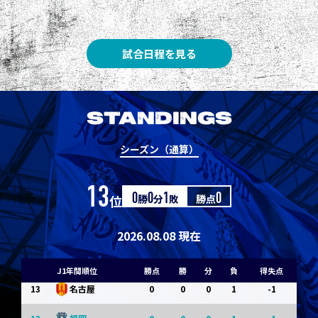
3
3
1
0
0
1
Ｇ大阪
5
3
1
0
0
1
柏
試合日程を見る
5
3
1
0
0
1
Ｃ大阪
7
3
1
0
0
1
清水
STANDINGS
7
3
1
0
0
1
神戸
シーズン（通算）
9
0
0
0
1
-1
浦和
13
位
0
勝
0
分
1
敗
勝点
0
9
0
0
0
1
-1
横浜FM
11
0
0
0
1
-1
水戸
2026.08.08 現在
11
0
0
0
1
-1
岡山
J1年間順位
勝点
勝
分
負
得失点
13
0
0
0
1
-1
名古屋