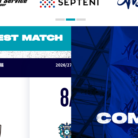
EST MATCH
パ福
2026/27明治安田J1リーグ アビスパ福
岡 vs セレッソ大阪
8/15
Sat. 19:00
VS