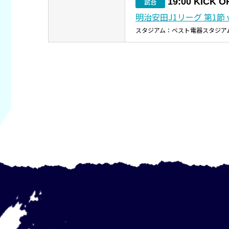
19:00 KICK O
試合
明治安田J1リーグ 第1節 
スタジアム：ベスト電器スタジア