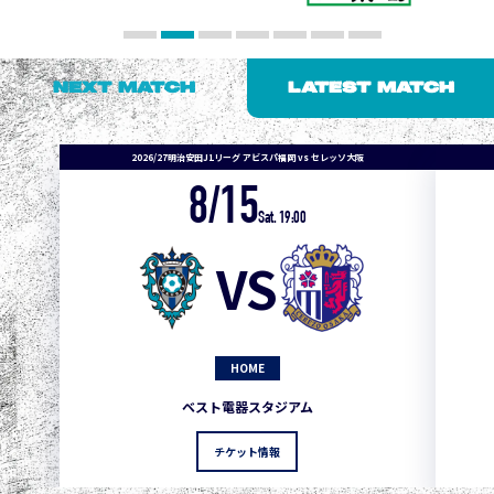
NEXT MATCH
LATEST MATCH
2026/27明治安田J1リーグ アビスパ福岡 vs セレッソ大阪
8/15
Sat. 19:00
VS
HOME
1
3
1
0
0
4
町田
ベスト電器スタジアム
2
3
1
0
0
3
広島
チケット情報
3
3
1
0
0
1
鹿島