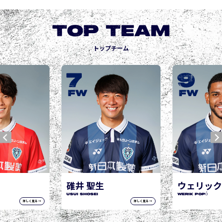
TOP TEAM
トップチーム
7
9
FW
FW
碓井 聖生
ウェリック
USUI Shosei
WERIK POPÓ
詳しく見る →
詳しく見る →