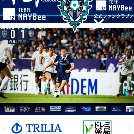
HOME
TICKET
MATCH
TEAM
NEWS
GOODS
FAN
ACADEMY
SCHO
閉じる