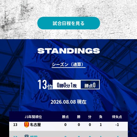
3
3
1
0
0
1
Ｇ大阪
5
3
1
0
0
1
柏
試合日程を見る
5
3
1
0
0
1
Ｃ大阪
7
3
1
0
0
1
清水
STANDINGS
7
3
1
0
0
1
神戸
シーズン（通算）
9
0
0
0
1
-1
浦和
13
位
0
勝
0
分
1
敗
勝点
0
9
0
0
0
1
-1
横浜FM
11
0
0
0
1
-1
水戸
2026.08.08 現在
11
0
0
0
1
-1
岡山
J1年間順位
勝点
勝
分
負
得失点
13
0
0
0
1
-1
名古屋