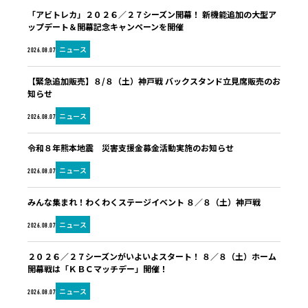
「アビトレカ」２０２６／２７シーズン開幕！ 新機能追加の大型ア
ップデート＆開幕記念キャンペーンを開催
ニュース
2026.08.07
【緊急追加販売】８/８（土）神戸戦 バックスタンド立見席販売のお
知らせ
ニュース
2026.08.07
令和８年熊本地震 災害支援金募金活動実施のお知らせ
ニュース
2026.08.07
みんな集まれ！わくわくステージイベント ８／８（土）神戸戦
ニュース
2026.08.07
２０２６／２７シーズンがいよいよスタート！ ８／８（土）ホーム
開幕戦は「ＫＢＣマッチデー」開催！
ニュース
2026.08.07