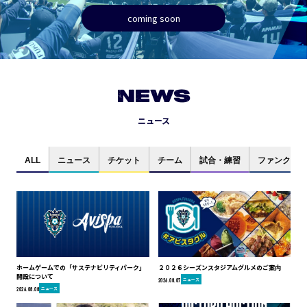
coming soon
NEWS
ニュース
ALL
ニュース
チケット
チーム
試合・練習
ファンクラブ
ホームゲームでの「サステナビリティパーク」
２０２６シーズンスタジアムグルメのご案内
開設について
ニュース
2026.08.07
ニュース
2026.08.08