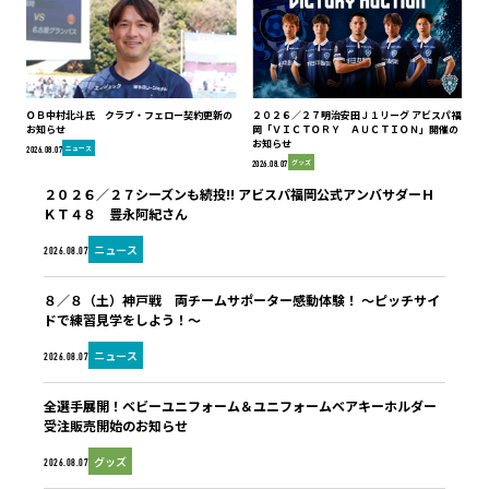
ＯＢ中村北斗氏 クラブ・フェロー契約更新の
２０２６／２７明治安田Ｊ１リーグ アビスパ福
お知らせ
岡「ＶＩＣＴＯＲＹ ＡＵＣＴＩＯＮ」開催の
お知らせ
ニュース
2026.08.07
グッズ
2026.08.07
２０２６／２７シーズンも続投!! アビスパ福岡公式アンバサダーＨ
ＫＴ４８ 豊永阿紀さん
ニュース
2026.08.07
８／８（土）神戸戦 両チームサポーター感動体験！ ～ピッチサイ
ドで練習見学をしよう！～
ニュース
2026.08.07
全選手展開！ベビーユニフォーム＆ユニフォームベアキーホルダー
受注販売開始のお知らせ
グッズ
2026.08.07