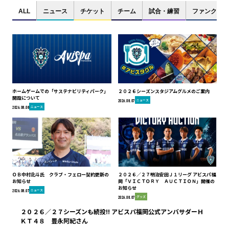
ALL
ニュース
チケット
チーム
試合・練習
ファンクラブ
ホームゲームでの「サステナビリティパーク」
２０２６シーズンスタジアムグルメのご案内
開設について
ニュース
2026.08.07
ニュース
2026.08.08
ＯＢ中村北斗氏 クラブ・フェロー契約更新の
２０２６／２７明治安田Ｊ１リーグ アビスパ福
お知らせ
岡「ＶＩＣＴＯＲＹ ＡＵＣＴＩＯＮ」開催の
お知らせ
ニュース
2026.08.07
グッズ
2026.08.07
２０２６／２７シーズンも続投!! アビスパ福岡公式アンバサダーＨ
ＫＴ４８ 豊永阿紀さん