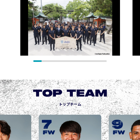
TOP TEAM
トップチーム
9
10
城後 寿
JOGO Hisashi
FW
FW