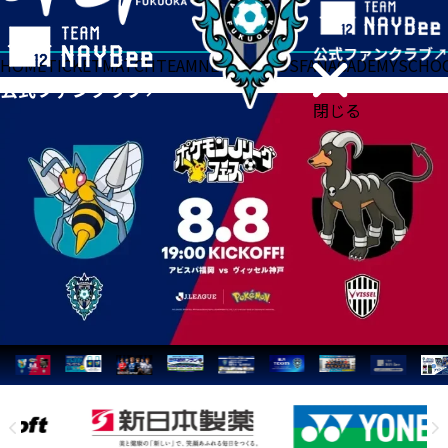
HOME
TICKET
MATCH
TEAM
NEWS
GOODS
FAN
ACADEMY
SCHO
閉じる