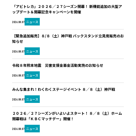
「アビトレカ」２０２６／２７シーズン開幕！ 新機能追加の大型ア
ップデート＆開幕記念キャンペーンを開催
ニュース
2026.08.07
【緊急追加販売】８/８（土）神戸戦 バックスタンド立見席販売のお
知らせ
ニュース
2026.08.07
令和８年熊本地震 災害支援金募金活動実施のお知らせ
ニュース
2026.08.07
みんな集まれ！わくわくステージイベント ８／８（土）神戸戦
ニュース
2026.08.07
２０２６／２７シーズンがいよいよスタート！ ８／８（土）ホーム
開幕戦は「ＫＢＣマッチデー」開催！
ニュース
2026.08.07