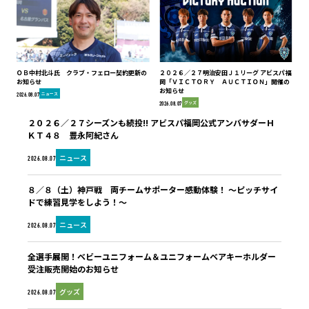
ＯＢ中村北斗氏 クラブ・フェロー契約更新の
２０２６／２７明治安田Ｊ１リーグ アビスパ福
お知らせ
岡「ＶＩＣＴＯＲＹ ＡＵＣＴＩＯＮ」開催の
お知らせ
ニュース
2026.08.07
グッズ
2026.08.07
２０２６／２７シーズンも続投!! アビスパ福岡公式アンバサダーＨ
ＫＴ４８ 豊永阿紀さん
ニュース
2026.08.07
８／８（土）神戸戦 両チームサポーター感動体験！ ～ピッチサイ
ドで練習見学をしよう！～
ニュース
2026.08.07
全選手展開！ベビーユニフォーム＆ユニフォームベアキーホルダー
受注販売開始のお知らせ
グッズ
2026.08.07