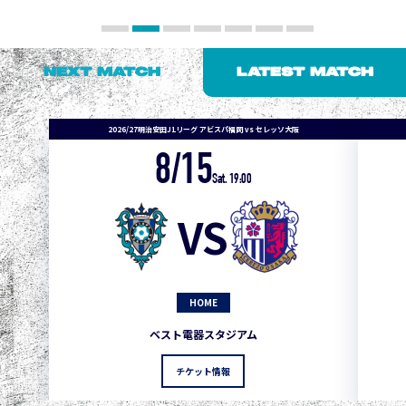
NEXT MATCH
LATEST MATCH
2026/27明治安田J1リーグ アビスパ福岡 vs セレッソ大阪
8/15
1
3
1
0
0
4
町田
Sat. 19:00
2
3
1
0
0
3
広島
VS
3
3
1
0
0
1
鹿島
3
3
1
0
0
1
Ｇ大阪
HOME
5
3
1
0
0
1
柏
ベスト電器スタジアム
5
3
1
0
0
1
Ｃ大阪
チケット情報
5
3
1
0
0
1
長崎