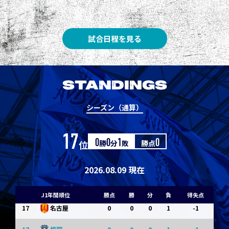
8
3
1
0
0
1
清水
8
3
1
0
0
1
神戸
試合日程を見る
10
1
0
1
0
0
東京Ｖ
10
1
0
1
0
0
川崎Ｆ
STANDINGS
12
0
0
0
1
-1
浦和
シーズン（通算）
12
0
0
0
1
-1
横浜FM
17
位
0
勝
0
分
1
敗
勝点
0
14
0
0
0
1
-1
水戸
14
0
0
0
1
-1
京都
2026.08.09 現在
14
0
0
0
1
-1
岡山
J1年間順位
勝点
勝
分
負
得失点
17
0
0
0
1
-1
名古屋