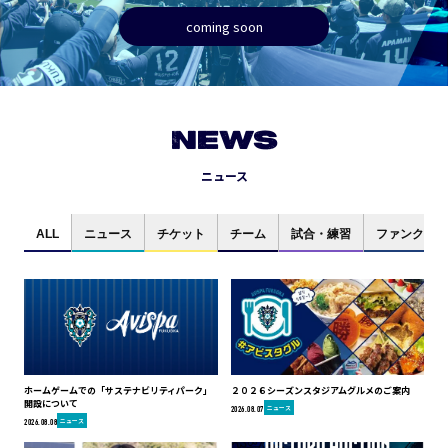
coming soon
NEWS
ニュース
ALL
ニュース
チケット
チーム
試合・練習
ファンクラブ
ホームゲームでの「サステナビリティパーク」
２０２６シーズンスタジアムグルメのご案内
開設について
ニュース
2026.08.07
ニュース
2026.08.08