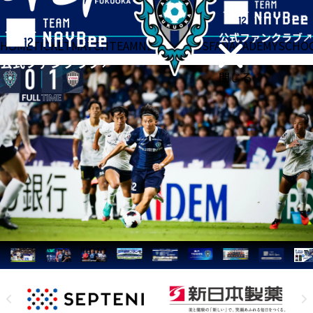
HOME
TICKET
MATCH
TEAM
NEWS
GOODS
FAN
ACADEMY
SCHO
閉じる