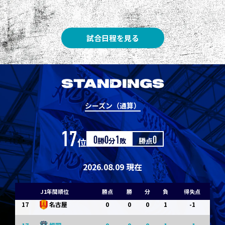
8
3
1
0
0
1
清水
8
3
1
0
0
1
神戸
試合日程を見る
10
1
0
1
0
0
東京Ｖ
10
1
0
1
0
0
川崎Ｆ
STANDINGS
12
0
0
0
1
-1
浦和
シーズン（通算）
12
0
0
0
1
-1
横浜FM
17
位
0
勝
0
分
1
敗
勝点
0
14
0
0
0
1
-1
水戸
14
0
0
0
1
-1
京都
2026.08.09 現在
14
0
0
0
1
-1
岡山
J1年間順位
勝点
勝
分
負
得失点
17
0
0
0
1
-1
名古屋