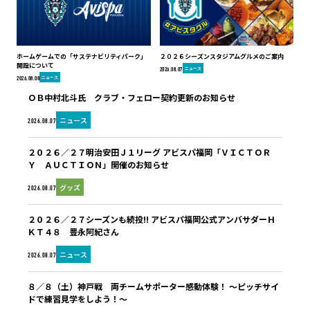
ホームゲームでの「サステナビリティパーク」
２０２６シーズンスタジアムグルメのご案内
開設について
ニュース
2026.08.07
ニュース
2026.08.08
ＯＢ中村北斗氏 クラブ・フェロー契約更新のお知らせ
ニュース
2026.08.07
２０２６／２７明治安田Ｊ１リーグ アビスパ福岡「ＶＩＣＴＯＲ
Ｙ ＡＵＣＴＩＯＮ」開催のお知らせ
グッズ
2026.08.07
２０２６／２７シーズンも続投!! アビスパ福岡公式アンバサダーＨ
ＫＴ４８ 豊永阿紀さん
ニュース
2026.08.07
８／８（土）神戸戦 両チームサポーター感動体験！ ～ピッチサイ
ドで練習見学をしよう！～