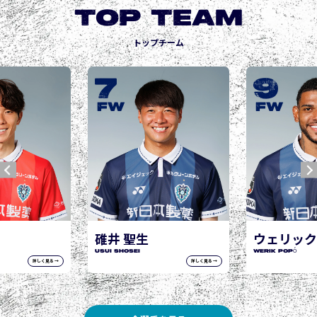
TOP TEAM
トップチーム
9
10
城後 寿
JOGO Hisashi
FW
FW
ウェリック ポポ
WERIK POPÓ
詳しく見る →
詳しく見る →