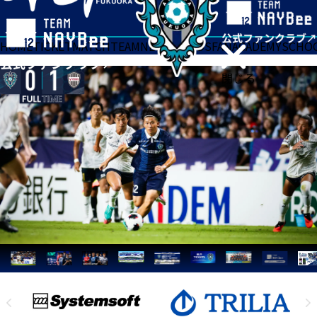
HOME
TICKET
MATCH
TEAM
NEWS
GOODS
FAN
ACADEMY
SCHO
閉じる