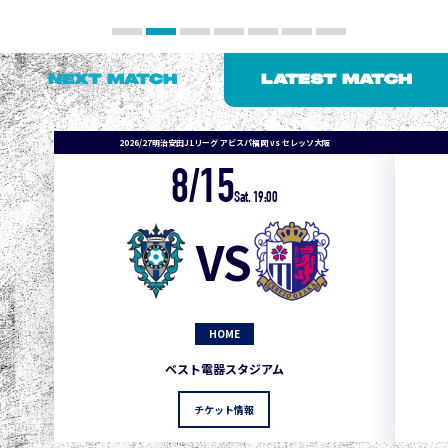
NEXT MATCH
LATEST MATCH
2026/27明治安田J1リーグ アビスパ福岡 vs セレッソ大阪
8/15
1
3
1
0
0
4
町田
Sat. 19:00
2
3
1
0
0
3
広島
VS
3
3
1
0
0
1
鹿島
3
3
1
0
0
1
Ｇ大阪
HOME
5
3
1
0
0
1
柏
ベスト電器スタジアム
5
3
1
0
0
1
Ｃ大阪
チケット情報
5
3
1
0
0
1
長崎