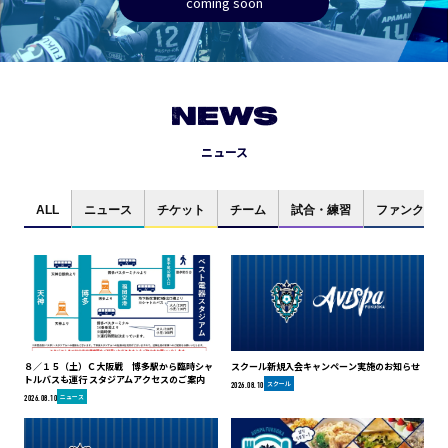
coming soon
NEWS
ニュース
ALL
ニュース
チケット
チーム
試合・練習
ファンクラブ
８／１５（土）Ｃ大阪戦 博多駅から臨時シャ
スクール新規入会キャンペーン実施のお知らせ
トルバスも運行 スタジアムアクセスのご案内
スクール
2026.08.10
ニュース
2026.08.10