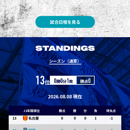
3
3
1
0
0
1
Ｇ大阪
5
3
1
0
0
1
柏
試合日程を見る
5
3
1
0
0
1
Ｃ大阪
7
3
1
0
0
1
清水
STANDINGS
7
3
1
0
0
1
神戸
シーズン（通算）
9
0
0
0
1
-1
浦和
13
位
0
勝
0
分
1
敗
勝点
0
9
0
0
0
1
-1
横浜FM
11
0
0
0
1
-1
水戸
2026.08.08 現在
11
0
0
0
1
-1
岡山
J1年間順位
勝点
勝
分
負
得失点
13
0
0
0
1
-1
名古屋