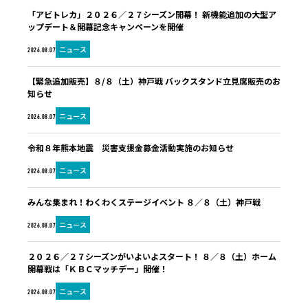
「アビトレカ」２０２６／２７シーズン開幕！ 新機能追加の大型ア
ップデート＆開幕記念キャンペーンを開催
ニュース
2026.08.07
【緊急追加販売】８/８（土）神戸戦 バックスタンド立見席販売のお
知らせ
ニュース
2026.08.07
令和８年熊本地震 災害支援金募金活動実施のお知らせ
ニュース
2026.08.07
みんな集まれ！わくわくステージイベント ８／８（土）神戸戦
ニュース
2026.08.07
２０２６／２７シーズンがいよいよスタート！ ８／８（土）ホーム
開幕戦は「ＫＢＣマッチデー」開催！
ニュース
2026.08.07