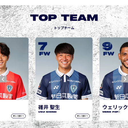
TOP TEAM
トップチーム
9
10
城後 寿
JOGO Hisashi
FW
FW
ウェリック ポポ
WERIK POPÓ
詳しく見る →
詳しく見る →