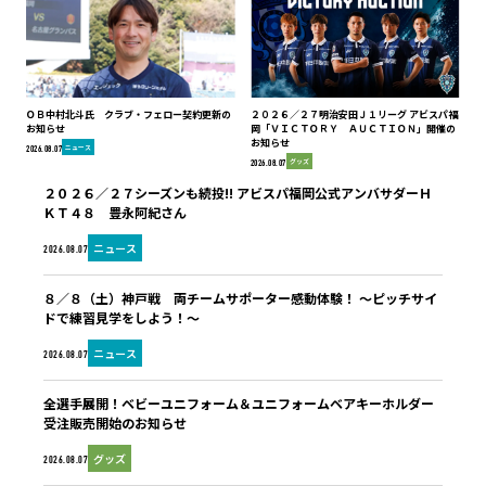
ＯＢ中村北斗氏 クラブ・フェロー契約更新の
２０２６／２７明治安田Ｊ１リーグ アビスパ福
お知らせ
岡「ＶＩＣＴＯＲＹ ＡＵＣＴＩＯＮ」開催の
お知らせ
ニュース
2026.08.07
グッズ
2026.08.07
２０２６／２７シーズンも続投!! アビスパ福岡公式アンバサダーＨ
ＫＴ４８ 豊永阿紀さん
ニュース
2026.08.07
８／８（土）神戸戦 両チームサポーター感動体験！ ～ピッチサイ
ドで練習見学をしよう！～
ニュース
2026.08.07
全選手展開！ベビーユニフォーム＆ユニフォームベアキーホルダー
受注販売開始のお知らせ
グッズ
2026.08.07