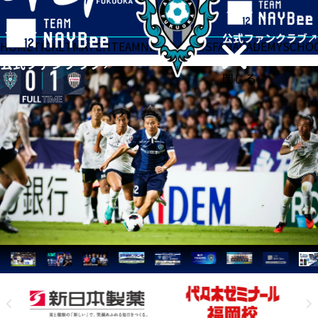
HOME
TICKET
MATCH
TEAM
NEWS
GOODS
FAN
ACADEMY
SCHO
閉じる