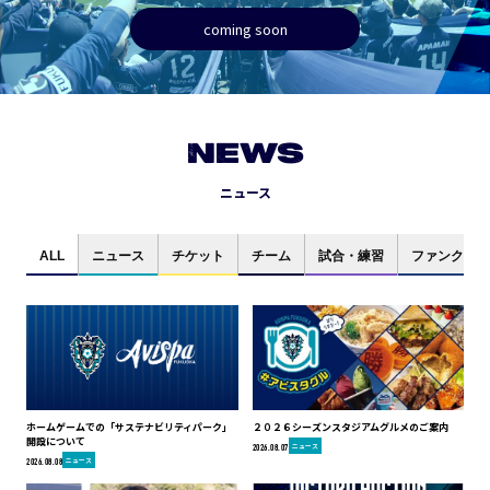
coming soon
NEWS
ニュース
ALL
ニュース
チケット
チーム
試合・練習
ファンクラブ
ホームゲームでの「サステナビリティパーク」
２０２６シーズンスタジアムグルメのご案内
開設について
ニュース
2026.08.07
ニュース
2026.08.08