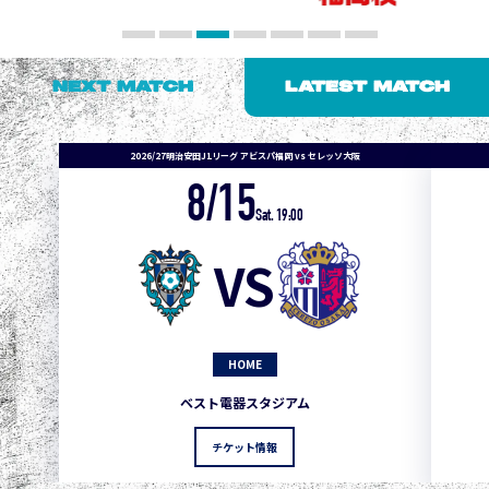
NEXT MATCH
LATEST MATCH
2026/27明治安田J1リーグ アビスパ福岡 vs セレッソ大阪
8/15
Sat. 19:00
VS
HOME
1
3
1
0
0
4
町田
ベスト電器スタジアム
2
3
1
0
0
3
広島
チケット情報
3
3
1
0
0
1
鹿島