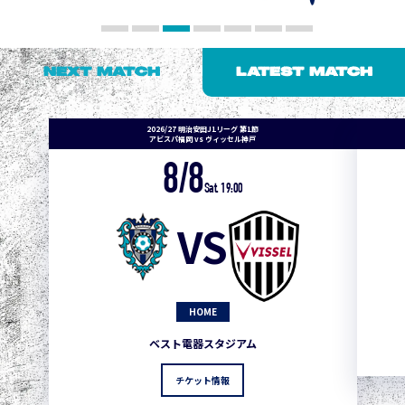
NEXT MATCH
LATEST MATCH
2026/27 明治安田J1リーグ 第1節
アビスパ福岡 vs ヴィッセル神戸
8/8
Sat. 19:00
VS
HOME
ベスト電器スタジアム
チケット情報