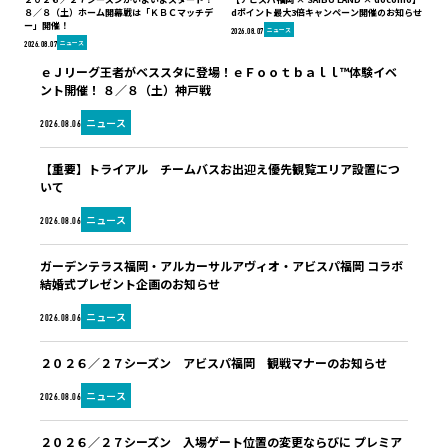
８／８（土）ホーム開幕戦は「ＫＢＣマッチデ
dポイント最大3倍キャンペーン開催のお知らせ
ー」開催！
ニュース
2026.08.07
ニュース
2026.08.07
ｅＪリーグ王者がベススタに登場！ｅＦｏｏｔｂａｌｌ™体験イベ
ント開催！ ８／８（土）神戸戦
ニュース
2026.08.06
【重要】トライアル チームバスお出迎え優先観覧エリア設置につ
いて
ニュース
2026.08.06
ガーデンテラス福岡・アルカーサルアヴィオ・アビスパ福岡 コラボ
結婚式プレゼント企画のお知らせ
ニュース
2026.08.06
２０２６／２７シーズン アビスパ福岡 観戦マナーのお知らせ
ニュース
2026.08.06
２０２６／２７シーズン 入場ゲート位置の変更ならびに プレミア