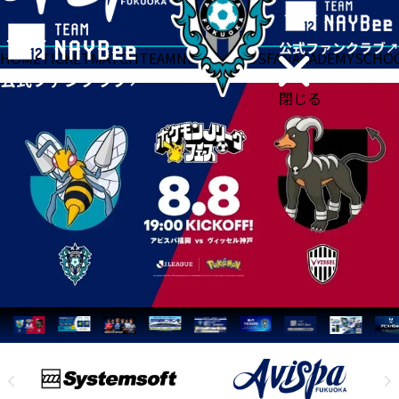
HOME
TICKET
MATCH
TEAM
NEWS
GOODS
FAN
ACADEMY
SCHO
閉じる