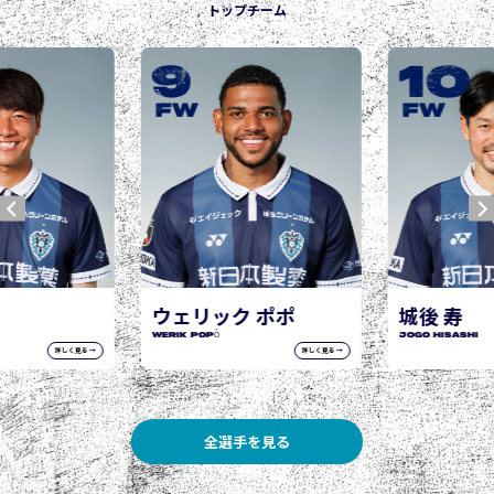
トップチーム
9
10
FW
FW
ウェリック ポポ
城後 寿
WERIK POPÓ
JOGO Hisashi
詳しく見る →
詳しく見る →
全選手を見る