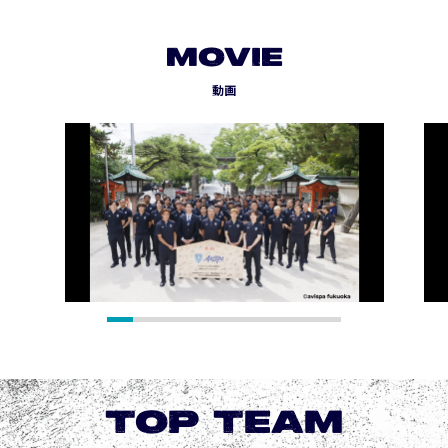
MOVIE
動画
TOP TEAM