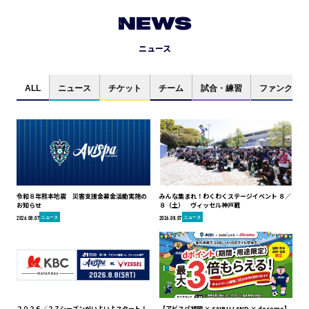
NEWS
ニュース
ALL
ニュース
チケット
チーム
試合・練習
ファンクラブ
令和８年熊本地震 災害支援金募金活動実施の
みんな集まれ！わくわくステージイベント ８／
お知らせ
８（土） ヴィッセル神戸戦
ニュース
ニュース
2026.08.07
2026.08.07
２０２６／２７シーズンがいよいよスタート！
【アビスパ福岡 × SAIBU LAND × docomo】