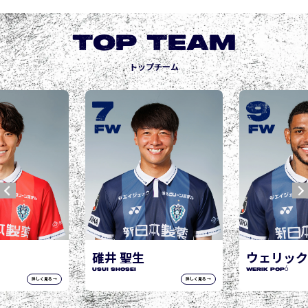
TOP TEAM
トップチーム
7
9
FW
FW
碓井 聖生
ウェリック
USUI Shosei
WERIK POPÓ
詳しく見る →
詳しく見る →