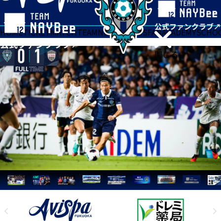
HOME
TICKET
MATCH
TEAM
NEWS
GOODS
FAN
ACADEMY
SCHO
閉じる