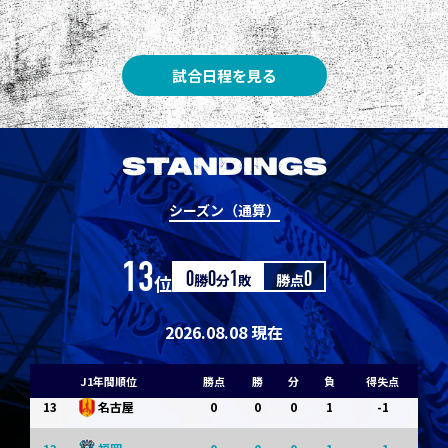
3
3
1
0
0
1
Ｇ大阪
5
3
1
0
0
1
柏
試合日程を見る
5
3
1
0
0
1
Ｃ大阪
7
3
1
0
0
1
清水
STANDINGS
7
3
1
0
0
1
神戸
シーズン（通算）
9
0
0
0
1
-1
浦和
13
位
0
勝
0
分
1
敗
勝点
0
9
0
0
0
1
-1
横浜FM
11
0
0
0
1
-1
水戸
2026.08.08 現在
11
0
0
0
1
-1
岡山
J1年間順位
勝点
勝
分
負
得失点
13
0
0
0
1
-1
名古屋