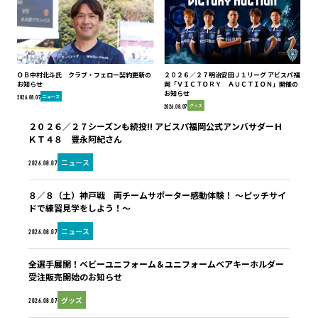
ＯＢ中村北斗氏 クラブ・フェロー契約更新の
２０２６／２７明治安田Ｊ１リーグ アビスパ福
お知らせ
岡「ＶＩＣＴＯＲＹ ＡＵＣＴＩＯＮ」開催の
お知らせ
ニュース
2026.08.07
グッズ
2026.08.07
２０２６／２７シーズンも続投!! アビスパ福岡公式アンバサダーＨ
ＫＴ４８ 豊永阿紀さん
ニュース
2026.08.07
８／８（土）神戸戦 両チームサポーター感動体験！ ～ピッチサイ
ドで練習見学をしよう！～
ニュース
2026.08.07
全選手展開！ベビーユニフォーム＆ユニフォームベアキーホルダー
受注販売開始のお知らせ
グッズ
2026.08.07