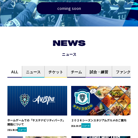
coming soon
NEWS
ニュース
ALL
ニュース
チケット
チーム
試合・練習
ファンクラブ
ホームゲームでの「サステナビリティパーク」
２０２６シーズンスタジアムグルメのご案内
開設について
ニュース
2026.08.07
ニュース
2026.08.08