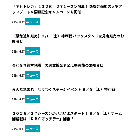
「アビトレカ」２０２６／２７シーズン開幕！ 新機能追加の大型ア
ップデート＆開幕記念キャンペーンを開催
ニュース
2026.08.07
【緊急追加販売】８/８（土）神戸戦 バックスタンド立見席販売のお
知らせ
ニュース
2026.08.07
令和８年熊本地震 災害支援金募金活動実施のお知らせ
ニュース
2026.08.07
みんな集まれ！わくわくステージイベント ８／８（土）神戸戦
ニュース
2026.08.07
２０２６／２７シーズンがいよいよスタート！ ８／８（土）ホーム
開幕戦は「ＫＢＣマッチデー」開催！
ニュース
2026.08.07