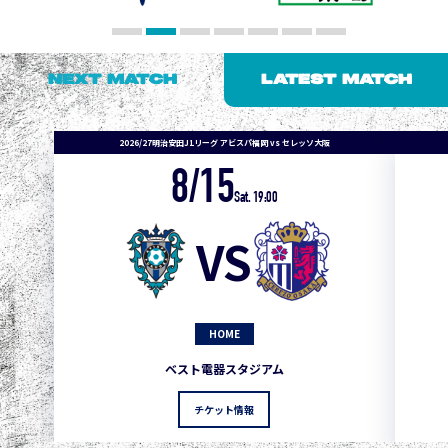
NEXT MATCH
LATEST MATCH
2026/27明治安田J1リーグ アビスパ福岡 vs セレッソ大阪
8/15
Sat. 19:00
VS
HOME
1
3
1
0
0
4
町田
ベスト電器スタジアム
2
3
1
0
0
3
広島
チケット情報
3
3
1
0
0
1
鹿島