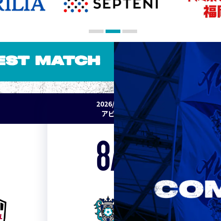
EST MATCH
2026/27 明治安田J1リーグ 第2節
アビスパ福岡 vs セレッソ大阪
8/15
Sat. 19:00
VS