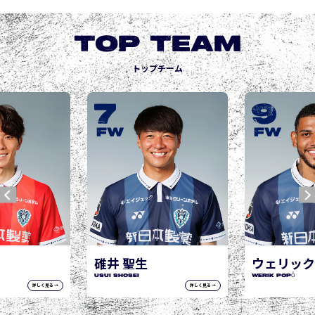
TOP TEAM
トップチーム
9
1
城後 寿
JOGO Hisa
FW
FW
聖生
ウェリック ポポ
i
WERIK POPÓ
詳しく見る →
詳しく見る →