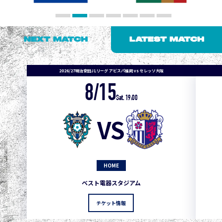
NEXT MATCH
LATEST MATCH
2026/27明治安田J1リーグ アビスパ福岡 vs セレッソ大阪
8/15
Sat. 19:00
VS
HOME
1
3
1
0
0
4
町田
ベスト電器スタジアム
2
3
1
0
0
3
広島
チケット情報
3
3
1
0
0
1
鹿島