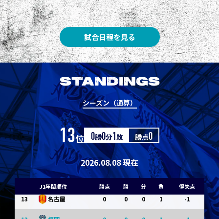
3
3
1
0
0
1
Ｇ大阪
5
3
1
0
0
1
柏
試合日程を見る
5
3
1
0
0
1
Ｃ大阪
7
3
1
0
0
1
清水
STANDINGS
7
3
1
0
0
1
神戸
シーズン（通算）
9
0
0
0
1
-1
浦和
13
位
0
勝
0
分
1
敗
勝点
0
9
0
0
0
1
-1
横浜FM
11
0
0
0
1
-1
水戸
2026.08.08 現在
11
0
0
0
1
-1
岡山
J1年間順位
勝点
勝
分
負
得失点
13
0
0
0
1
-1
名古屋