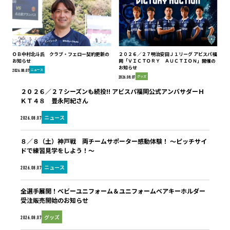
ＯＢ中村北斗氏 クラブ・フェロー契約更新の
２０２６／２７明治安田Ｊ１リーグ アビスパ福
お知らせ
岡「ＶＩＣＴＯＲＹ ＡＵＣＴＩＯＮ」開催の
お知らせ
ニュース
2026.08.07
グッズ
2026.08.07
２０２６／２７シーズンも続投!! アビスパ福岡公式アンバサダーＨ
ＫＴ４８ 豊永阿紀さん
ニュース
2026.08.07
８／８（土）神戸戦 両チームサポーター感動体験！ ～ピッチサイ
ドで練習見学をしよう！～
ニュース
2026.08.07
全選手展開！ベビーユニフォーム＆ユニフォームベアキーホルダー
受注販売開始のお知らせ
グッズ
2026.08.07