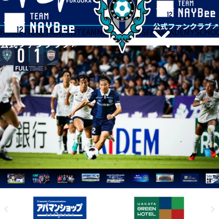
HOME
TICKET
MATCH
TEAM
NEWS
GOODS
FAN
ACADEMY
SCHO
閉じる