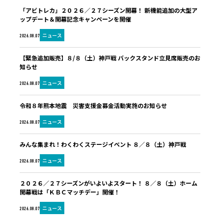
「アビトレカ」２０２６／２７シーズン開幕！ 新機能追加の大型ア
ップデート＆開幕記念キャンペーンを開催
ニュース
2026.08.07
【緊急追加販売】８/８（土）神戸戦 バックスタンド立見席販売のお
知らせ
ニュース
2026.08.07
令和８年熊本地震 災害支援金募金活動実施のお知らせ
ニュース
2026.08.07
みんな集まれ！わくわくステージイベント ８／８（土）神戸戦
ニュース
2026.08.07
２０２６／２７シーズンがいよいよスタート！ ８／８（土）ホーム
開幕戦は「ＫＢＣマッチデー」開催！
ニュース
2026.08.07