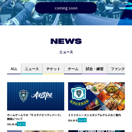
coming soon
NEWS
ニュース
ALL
ニュース
チケット
チーム
試合・練習
ファンクラブ
ホームゲームでの「サステナビリティパーク」
２０２６シーズンスタジアムグルメのご案内
開設について
ニュース
2026.08.07
ニュース
2026.08.08