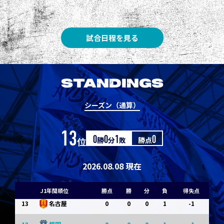
3
3
1
0
0
1
Ｇ大阪
5
3
1
0
0
1
柏
試合日程を見る
5
3
1
0
0
1
Ｃ大阪
7
3
1
0
0
1
清水
STANDINGS
7
3
1
0
0
1
神戸
シーズン（通算）
9
0
0
0
1
-1
浦和
13
位
0
勝
0
分
1
敗
勝点
0
9
0
0
0
1
-1
横浜FM
11
0
0
0
1
-1
水戸
2026.08.08 現在
11
0
0
0
1
-1
岡山
J1年間順位
勝点
勝
分
負
得失点
13
0
0
0
1
-1
名古屋