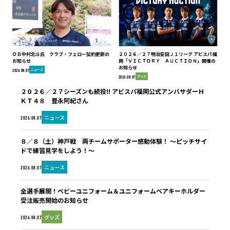
ＯＢ中村北斗氏 クラブ・フェロー契約更新の
２０２６／２７明治安田Ｊ１リーグ アビスパ福
お知らせ
岡「ＶＩＣＴＯＲＹ ＡＵＣＴＩＯＮ」開催の
お知らせ
ニュース
2026.08.07
グッズ
2026.08.07
２０２６／２７シーズンも続投!! アビスパ福岡公式アンバサダーＨ
ＫＴ４８ 豊永阿紀さん
ニュース
2026.08.07
８／８（土）神戸戦 両チームサポーター感動体験！ ～ピッチサイ
ドで練習見学をしよう！～
ニュース
2026.08.07
全選手展開！ベビーユニフォーム＆ユニフォームベアキーホルダー
受注販売開始のお知らせ
グッズ
2026.08.07