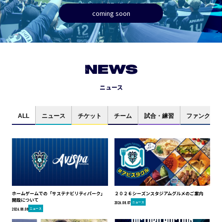
coming soon
NEWS
ニュース
ALL
ニュース
チケット
チーム
試合・練習
ファンクラブ
ホームゲームでの「サステナビリティパーク」
２０２６シーズンスタジアムグルメのご案内
開設について
ニュース
2026.08.07
ニュース
2026.08.08