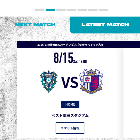
NEXT MATCH
LATEST MATCH
2026/27明治安田J1リーグ アビスパ福岡 vs セレッソ大阪
8/15
Sat. 19:00
VS
HOME
1
3
1
0
0
4
町田
ベスト電器スタジアム
2
3
1
0
0
3
広島
チケット情報
3
3
1
0
0
1
鹿島