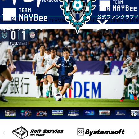
HOME
TICKET
MATCH
TEAM
NEWS
GOODS
FAN
ACADEMY
SCHO
閉じる