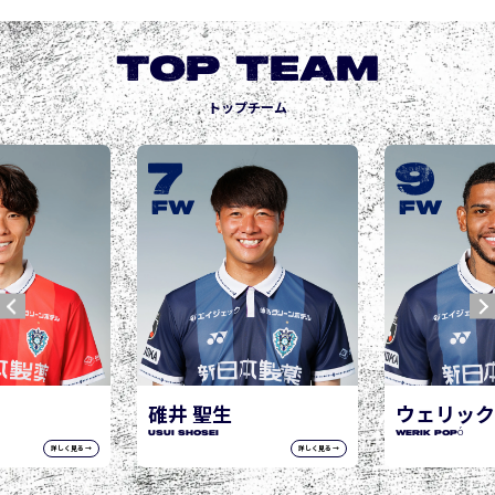
TOP TEAM
トップチーム
9
10
城後 寿
JOGO Hisashi
FW
FW
ウェリック ポポ
WERIK POPÓ
詳しく見る →
詳しく見る →