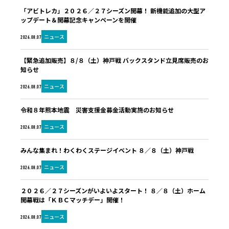
「アビトレカ」２０２６／２７シーズン開幕！ 新機能追加の大型ア
ップデート＆開幕記念キャンペーンを開催
ニュース
2026.08.07
【緊急追加販売】８/８（土）神戸戦 バックスタンド立見席販売のお
知らせ
ニュース
2026.08.07
令和８年熊本地震 災害支援金募金活動実施のお知らせ
ニュース
2026.08.07
みんな集まれ！わくわくステージイベント ８／８（土）神戸戦
ニュース
2026.08.07
２０２６／２７シーズンがいよいよスタート！ ８／８（土）ホーム
開幕戦は「ＫＢＣマッチデー」開催！
ニュース
2026.08.07