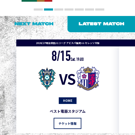
NEXT MATCH
LATEST MATCH
2026/27明治安田J1リーグ アビスパ福岡 vs セレッソ大阪
8/15
1
3
1
0
0
4
町田
Sat. 19:00
2
3
1
0
0
3
広島
VS
3
3
1
0
0
1
鹿島
3
3
1
0
0
1
Ｇ大阪
HOME
5
3
1
0
0
1
柏
ベスト電器スタジアム
5
3
1
0
0
1
Ｃ大阪
チケット情報
5
3
1
0
0
1
長崎