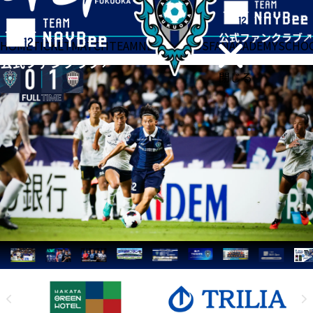
HOME
TICKET
MATCH
TEAM
NEWS
GOODS
FAN
ACADEMY
SCHO
閉じる