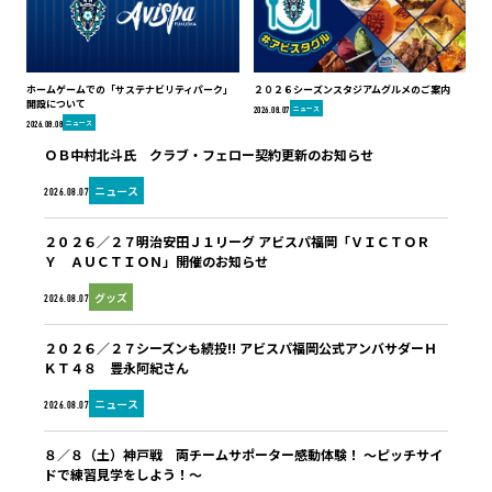
ホームゲームでの「サステナビリティパーク」
２０２６シーズンスタジアムグルメのご案内
開設について
ニュース
2026.08.07
ニュース
2026.08.08
ＯＢ中村北斗氏 クラブ・フェロー契約更新のお知らせ
ニュース
2026.08.07
２０２６／２７明治安田Ｊ１リーグ アビスパ福岡「ＶＩＣＴＯＲ
Ｙ ＡＵＣＴＩＯＮ」開催のお知らせ
グッズ
2026.08.07
２０２６／２７シーズンも続投!! アビスパ福岡公式アンバサダーＨ
ＫＴ４８ 豊永阿紀さん
ニュース
2026.08.07
８／８（土）神戸戦 両チームサポーター感動体験！ ～ピッチサイ
ドで練習見学をしよう！～