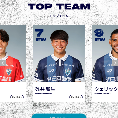
TOP TEAM
トップチーム
9
1
城後 寿
JOGO Hisa
FW
FW
聖生
ウェリック ポポ
i
WERIK POPÓ
詳しく見る →
詳しく見る →