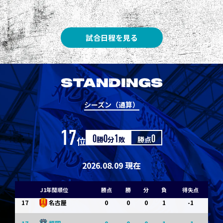
8
3
1
0
0
1
清水
8
3
1
0
0
1
神戸
試合日程を見る
10
1
0
1
0
0
東京Ｖ
10
1
0
1
0
0
川崎Ｆ
STANDINGS
12
0
0
0
1
-1
浦和
シーズン（通算）
12
0
0
0
1
-1
横浜FM
17
位
0
勝
0
分
1
敗
勝点
0
14
0
0
0
1
-1
水戸
14
0
0
0
1
-1
京都
2026.08.09 現在
14
0
0
0
1
-1
岡山
J1年間順位
勝点
勝
分
負
得失点
17
0
0
0
1
-1
名古屋