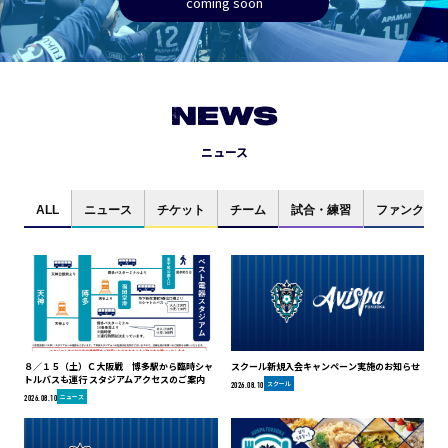
coming soon
NEWS
ニュース
ALL
ニュース
チケット
チーム
試合・練習
ファンクラブ
８／１５（土）Ｃ大阪戦 博多駅から臨時シャ
スクール新規入会キャンペーン実施のお知らせ
トルバスも運行 スタジアムアクセスのご案内
スクール
2026.08.10
ニュース
2026.08.10