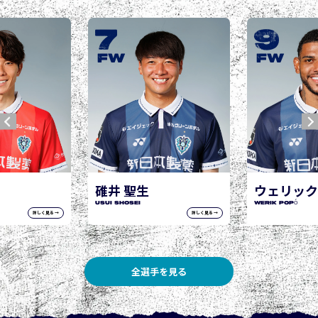
7
9
FW
FW
碓井 聖生
ウェリック
USUI Shosei
WERIK POPÓ
詳しく見る →
詳しく見る →
全選手を見る