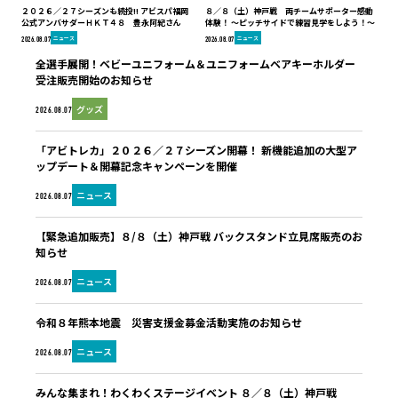
２０２６／２７シーズンも続投!! アビスパ福岡
８／８（土）神戸戦 両チームサポーター感動
公式アンバサダーＨＫＴ４８ 豊永阿紀さん
体験！ ～ピッチサイドで練習見学をしよう！～
ニュース
ニュース
2026.08.07
2026.08.07
全選手展開！ベビーユニフォーム＆ユニフォームベアキーホルダー
受注販売開始のお知らせ
グッズ
2026.08.07
「アビトレカ」２０２６／２７シーズン開幕！ 新機能追加の大型ア
ップデート＆開幕記念キャンペーンを開催
ニュース
2026.08.07
【緊急追加販売】８/８（土）神戸戦 バックスタンド立見席販売のお
知らせ
ニュース
2026.08.07
令和８年熊本地震 災害支援金募金活動実施のお知らせ
ニュース
2026.08.07
みんな集まれ！わくわくステージイベント ８／８（土）神戸戦