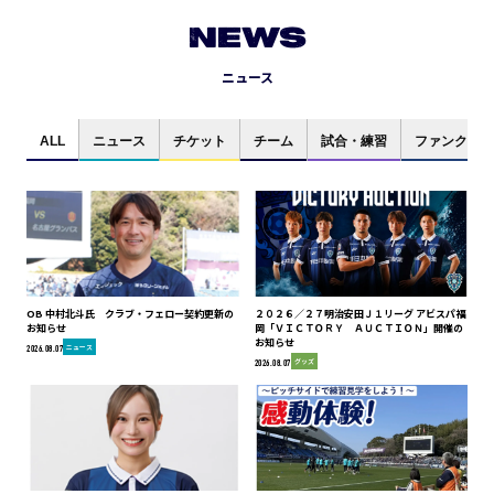
NEWS
ニュース
ALL
ニュース
チケット
チーム
試合・練習
ファンクラブ
OB 中村北斗氏 クラブ・フェロー契約更新の
２０２６／２７明治安田Ｊ１リーグ アビスパ福
お知らせ
岡「ＶＩＣＴＯＲＹ ＡＵＣＴＩＯＮ」開催の
お知らせ
ニュース
2026.08.07
グッズ
2026.08.07