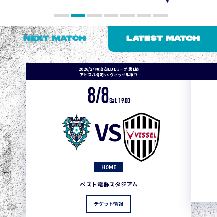
NEXT MATCH
LATEST MATCH
2026/27 明治安田J1リーグ 第1節
アビスパ福岡 vs ヴィッセル神戸
8/8
Sat. 19:00
VS
HOME
ベスト電器スタジアム
チケット情報