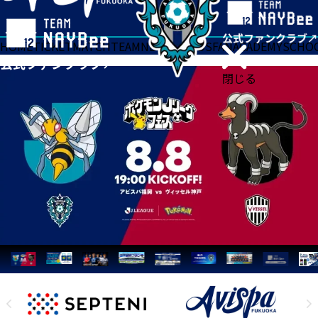
HOME
TICKET
MATCH
TEAM
NEWS
GOODS
FAN
ACADEMY
SCHO
閉じる