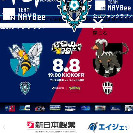
HOME
TICKET
MATCH
TEAM
NEWS
GOODS
FAN
ACADEMY
SCHO
閉じる