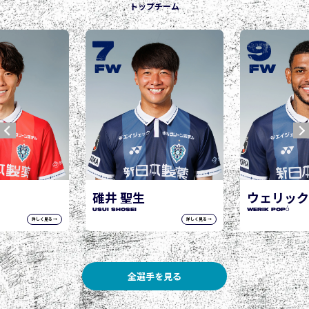
トップチーム
9
10
城後 寿
JOGO Hisashi
FW
FW
ウェリック ポポ
WERIK POPÓ
詳しく見る →
詳しく見る →
全選手を見る