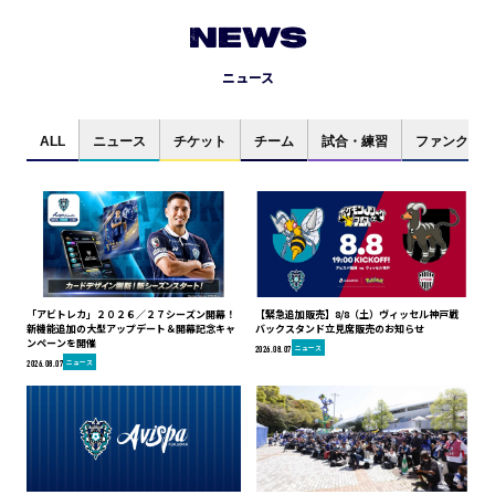
NEWS
ニュース
ALL
ニュース
チケット
チーム
試合・練習
ファンクラブ
「アビトレカ」２０２６／２７シーズン開幕！
【緊急追加販売】8/8（土）ヴィッセル神戸戦
新機能追加の大型アップデート＆開幕記念キャ
バックスタンド立見席販売のお知らせ
ンペーンを開催
ニュース
2026.08.07
ニュース
2026.08.07