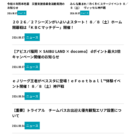
令和８年熊本地震 災害支援金募金活動実施の
みんな集まれ！わくわくステージイベント ８／
お知らせ
８（土） ヴィッセル神戸戦
ニュース
ニュース
2026.08.07
2026.08.07
２０２６／２７シーズンがいよいよスタート！ ８／８（土）ホーム
開幕戦は「ＫＢＣマッチデー」開催！
ニュース
2026.08.07
【アビスパ福岡 × SAIBU LAND × docomo】 dポイント最大3倍
キャンペーン開催のお知らせ
ニュース
2026.08.07
ｅＪリーグ王者がベススタに登場！ｅＦｏｏｔｂａｌｌ™体験イベ
ント開催！ ８／８（土）神戸戦
ニュース
2026.08.06
【重要】トライアル チームバスお出迎え優先観覧エリア設置につ
いて
ニュース
2026.08.06