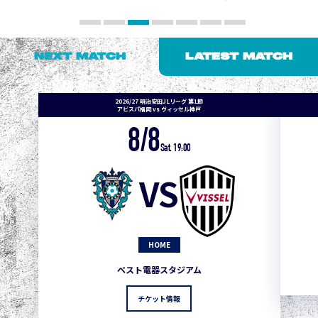
NEXT MATCH
LATEST MATCH
2026/27 明治安田J1リーグ 第1節
アビスパ福岡 vs ヴィッセル神戸
8/8
Sat. 19:00
VS
HOME
ベスト電器スタジアム
チケット情報