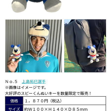
Ｎｏ.５
上島拓巳選手
※画像はイメージです。
大好評のスビーくんぬいキーを数量限定で販売！
価格
１，８７０円（税込）
サイズ
約Ｗ１００×Ｈ１４０×Ｄ８５ｍｍ