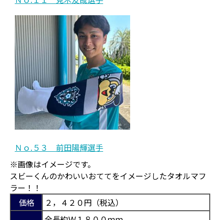
Ｎｏ.５３ 前田陽輝選手
※画像はイメージです。
スビーくんのかわいいおててをイメージしたタオルマフ
ラー！！
価格
２，４２０円（税込）
全長約Ｗ１８００ｍｍ