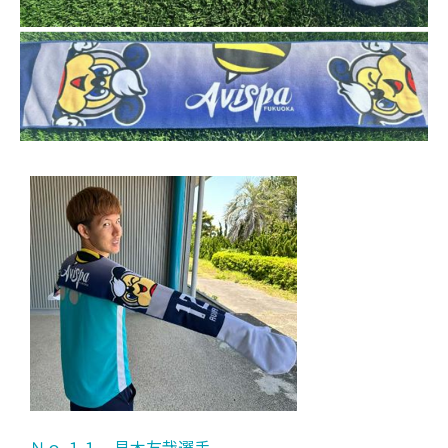
Ｎｏ.１１ 見木友哉選手