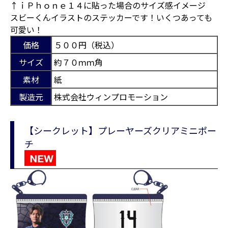
↑ｉＰｈｏｎｅ１４に貼った場合のサイズ感イメージ
スビーくんイラストのステッカーです！いくつあっても
可愛い！
価格
５００円（税込）
サイズ
約７０ｍｍ角
素材
紙
製造元
株式会社ウィンプロモーション
【シークレット】プレーヤーズクリアミニポー
チ