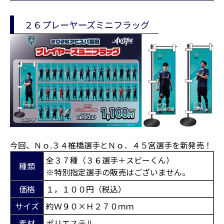
２６プレーヤーズミニフラッグ
今回、Ｎｏ.３４椎橋選手とＮｏ．４５宮選手を新発売！
全３７種（３６選手＋スビーくん）
種類
※特別指定選手の販売はございません。
価格
１，１００円（税込）
サイズ
約Ｗ９０×Ｈ２７０ｍｍ
素材
ポリエステル