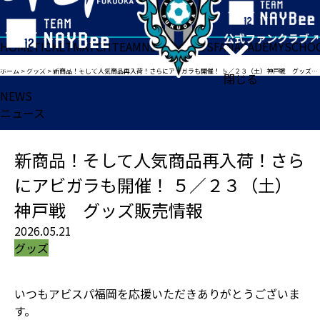
HOME
TICKET
MATCH
TEAM
NEWS
GOODS
FAN
ACADEMY
SCHO
ホーム
>
グッズ
>
新商品！そして人気商品再入荷！さらにアビガラも開催！ ５／２３（土）神戸戦 グッズ販売情報
閉じる
NEWS
ニュース
新商品！そして人気商品再入荷！さら
にアビガラも開催！ ５／２３（土）
神戸戦 グッズ販売情報
2026.05.21
グッズ
いつもアビスパ福岡を応援いただきありがとうございま
す。