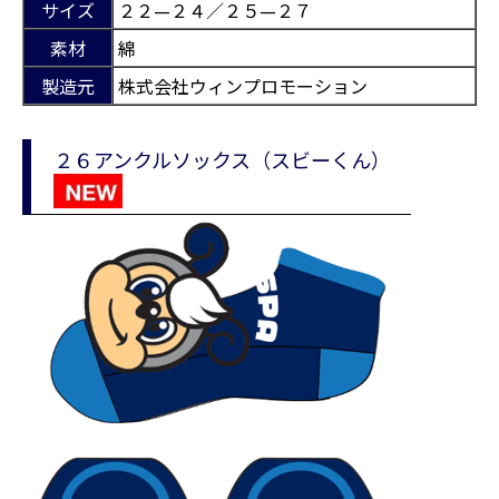
サイズ
２２—２４／２５—２７
素材
綿
製造元
株式会社ウィンプロモーション
２６アンクルソックス（スビーくん）