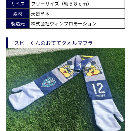
サイズ
フリーサイズ（約５８ｃｍ）
素材
天然草木
製造元
株式会社ウィンプロモーション
スビーくんのおててタオルマフラー