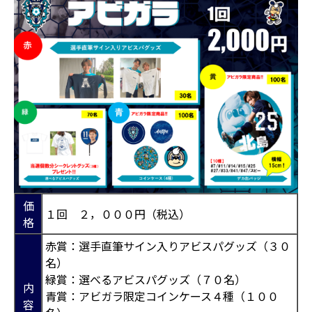
価
１回 ２，０００円（税込）
格
赤賞：選手直筆サイン入りアビスパグッズ（３０
名）
緑賞：選べるアビスパグッズ（７０名）
内
青賞：アビガラ限定コインケース４種（１００
容