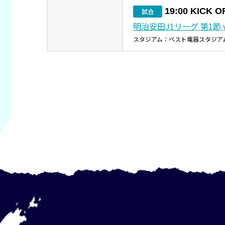
19:00 KICK O
試合
明治安田J1リーグ 第1節 
スタジアム：ベスト電器スタジア