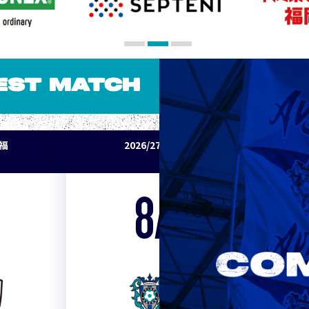
EST MATCH
パ福
2026/27明治安田J1リーグ アビスパ福
岡 vs セレッソ大阪
8/15
Sat. 19:00
VS