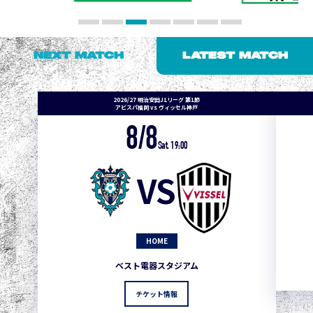
NEXT MATCH
LATEST MATCH
2026/27 明治安田J1リーグ 第1節
アビスパ福岡 vs ヴィッセル神戸
8/8
Sat. 19:00
VS
HOME
ベスト電器スタジアム
チケット情報