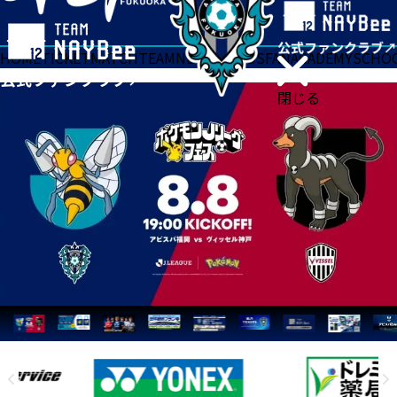
HOME
TICKET
MATCH
TEAM
NEWS
GOODS
FAN
ACADEMY
SCHO
閉じる