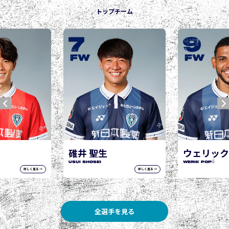
トップチーム
9
10
城後 寿
JOGO Hisashi
FW
FW
ウェリック ポポ
WERIK POPÓ
詳しく見る →
詳しく見る →
全選手を見る