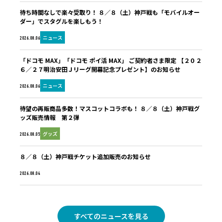
待ち時間なしで楽々受取り！ ８／８（土）神戸戦も「モバイルオー
ダー」でスタグルを楽しもう！
ニュース
2026.08.06
「ドコモ MAX」「ドコモ ポイ活 MAX」 ご契約者さま限定 【２０２
６／２７明治安田Ｊリーグ開幕記念プレゼント】のお知らせ
ニュース
2026.08.06
待望の再販商品多数！マスコットコラボも！ ８／８（土）神戸戦グ
ッズ販売情報 第２弾
グッズ
2026.08.05
８／８（土）神戸戦チケット追加販売のお知らせ
未分類
2026.08.04
すべてのニュースを見る