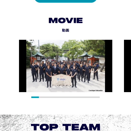
MOVIE
動画
TOP TEAM