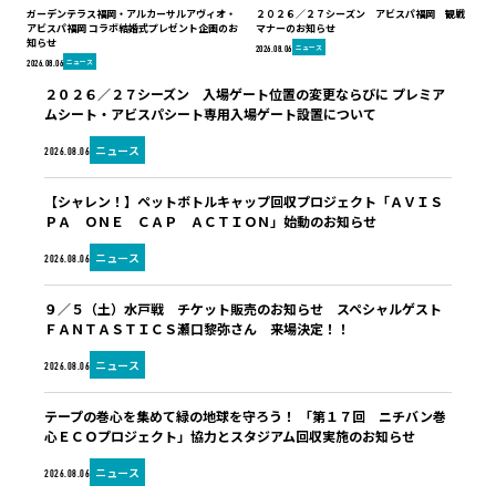
ガーデンテラス福岡・アルカーサルアヴィオ・
２０２６／２７シーズン アビスパ福岡 観戦
アビスパ福岡 コラボ結婚式プレゼント企画のお
マナーのお知らせ
知らせ
ニュース
2026.08.06
ニュース
2026.08.06
２０２６／２７シーズン 入場ゲート位置の変更ならびに プレミア
ムシート・アビスパシート専用入場ゲート設置について
ニュース
2026.08.06
【シャレン！】ペットボトルキャップ回収プロジェクト「ＡＶＩＳ
ＰＡ ＯＮＥ ＣＡＰ ＡＣＴＩＯＮ」始動のお知らせ
ニュース
2026.08.06
９／５（土）水戸戦 チケット販売のお知らせ スペシャルゲスト
ＦＡＮＴＡＳＴＩＣＳ瀬口黎弥さん 来場決定！！
ニュース
2026.08.06
テープの巻心を集めて緑の地球を守ろう！ 「第１７回 ニチバン巻
心ＥＣＯプロジェクト」協力とスタジアム回収実施のお知らせ
ニュース
2026.08.06