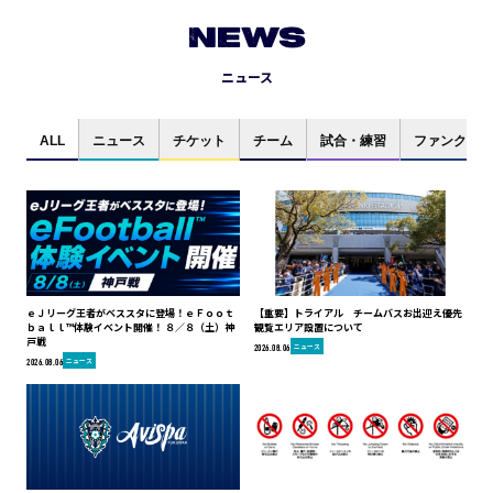
NEWS
ニュース
ALL
ニュース
チケット
チーム
試合・練習
ファンクラブ
ｅＪリーグ王者がベススタに登場！ｅＦｏｏｔ
【重要】トライアル チームバスお出迎え優先
ｂａｌｌ™体験イベント開催！ ８／８（土）神
観覧エリア設置について
戸戦
ニュース
2026.08.06
ニュース
2026.08.06