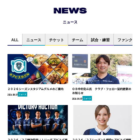
NEWS
ニュース
ALL
ニュース
チケット
チーム
試合・練習
ファンクラブ
２０２６シーズンスタジアムグルメのご案内
ＯＢ中村北斗氏 クラブ・フェロー契約更新の
お知らせ
ニュース
2026.08.07
ニュース
2026.08.07
２０２６／２７明治安田Ｊ１リーグ アビスパ福
２０２６／２７シーズンも続投!! アビスパ福岡