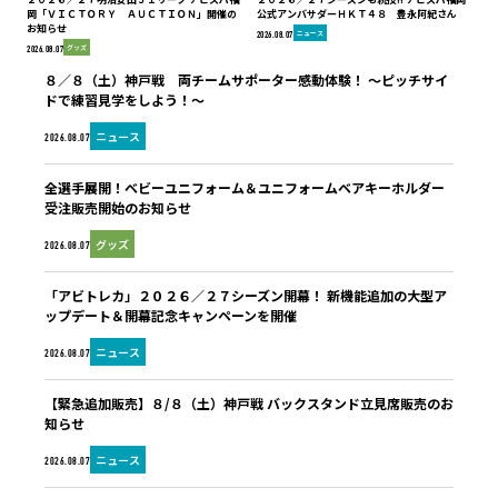
岡「ＶＩＣＴＯＲＹ ＡＵＣＴＩＯＮ」開催の
公式アンバサダーＨＫＴ４８ 豊永阿紀さん
お知らせ
ニュース
2026.08.07
グッズ
2026.08.07
８／８（土）神戸戦 両チームサポーター感動体験！ ～ピッチサイ
ドで練習見学をしよう！～
ニュース
2026.08.07
全選手展開！ベビーユニフォーム＆ユニフォームベアキーホルダー
受注販売開始のお知らせ
グッズ
2026.08.07
「アビトレカ」２０２６／２７シーズン開幕！ 新機能追加の大型ア
ップデート＆開幕記念キャンペーンを開催
ニュース
2026.08.07
【緊急追加販売】８/８（土）神戸戦 バックスタンド立見席販売のお
知らせ
ニュース
2026.08.07