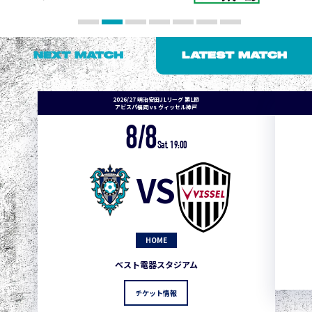
NEXT MATCH
LATEST MATCH
2026/27 明治安田J1リーグ 第1節
アビスパ福岡 vs ヴィッセル神戸
8/8
Sat. 19:00
VS
HOME
ベスト電器スタジアム
チケット情報