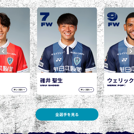
9
10
城後 寿
JOGO Hisashi
FW
FW
ウェリック ポポ
WERIK POPÓ
詳しく見る →
詳しく見る →
全選手を見る