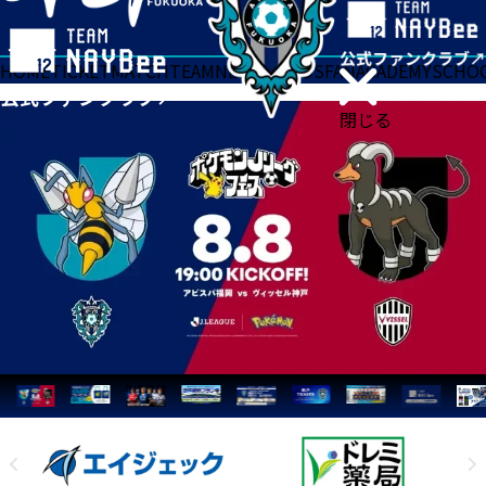
HOME
TICKET
MATCH
TEAM
NEWS
GOODS
FAN
ACADEMY
SCHO
閉じる