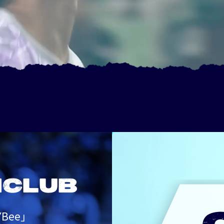
NCLUB
Bee」