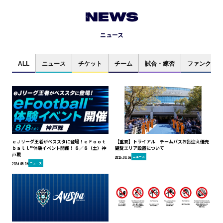
NEWS
ニュース
ALL
ニュース
チケット
チーム
試合・練習
ファンクラブ
ｅＪリーグ王者がベススタに登場！ｅＦｏｏｔ
【重要】トライアル チームバスお出迎え優先
ｂａｌｌ™体験イベント開催！ ８／８（土）神
観覧エリア設置について
戸戦
ニュース
2026.08.06
ニュース
2026.08.06