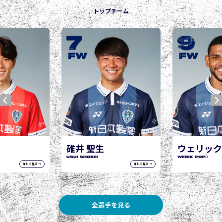
トップチーム
9
10
城後 寿
JOGO Hisashi
FW
FW
ウェリック ポポ
WERIK POPÓ
詳しく見る →
詳しく見る →
全選手を見る