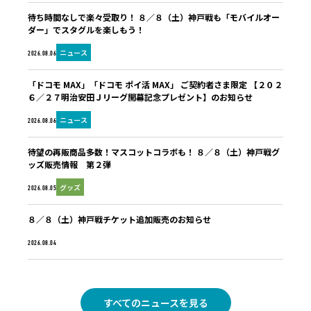
待ち時間なしで楽々受取り！ ８／８（土）神戸戦も「モバイルオー
ダー」でスタグルを楽しもう！
ニュース
2026.08.06
「ドコモ MAX」「ドコモ ポイ活 MAX」 ご契約者さま限定 【２０２
６／２７明治安田Ｊリーグ開幕記念プレゼント】のお知らせ
ニュース
2026.08.06
待望の再販商品多数！マスコットコラボも！ ８／８（土）神戸戦グ
ッズ販売情報 第２弾
グッズ
2026.08.05
８／８（土）神戸戦チケット追加販売のお知らせ
未分類
2026.08.04
すべてのニュースを見る