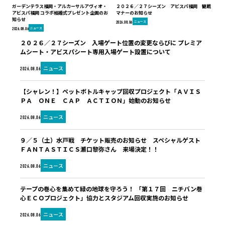
ガーデンテラス福岡・アルカーサルアヴィオ・
２０２６／２７シーズン アビスパ福岡 観戦
アビスパ福岡 コラボ結婚式プレゼント企画のお
マナーのお知らせ
知らせ
ニュース
2026.08.06
ニュース
2026.08.06
２０２６／２７シーズン 入場ゲート位置の変更ならびに プレミア
ムシート・アビスパシート専用入場ゲート設置について
ニュース
2026.08.06
【シャレン！】ペットボトルキャップ回収プロジェクト「ＡＶＩＳ
ＰＡ ＯＮＥ ＣＡＰ ＡＣＴＩＯＮ」始動のお知らせ
ニュース
2026.08.06
９／５（土）水戸戦 チケット販売のお知らせ スペシャルゲスト
ＦＡＮＴＡＳＴＩＣＳ瀬口黎弥さん 来場決定！！
ニュース
2026.08.06
テープの巻心を集めて緑の地球を守ろう！ 「第１７回 ニチバン巻
心ＥＣＯプロジェクト」協力とスタジアム回収実施のお知らせ
ニュース
2026.08.06