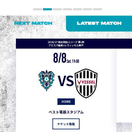
NEXT MATCH
LATEST MATCH
2026/27 明治安田J1リーグ 第1節
アビスパ福岡 vs ヴィッセル神戸
8/8
Sat. 19:00
VS
HOME
ベスト電器スタジアム
チケット情報