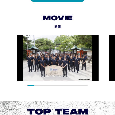
MOVIE
動画
TOP TEAM