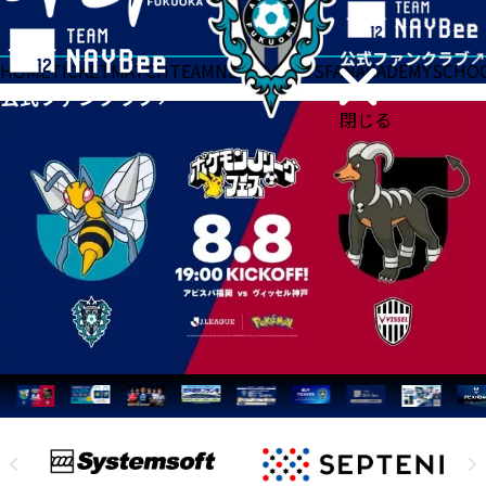
HOME
TICKET
MATCH
TEAM
NEWS
GOODS
FAN
ACADEMY
SCHO
閉じる