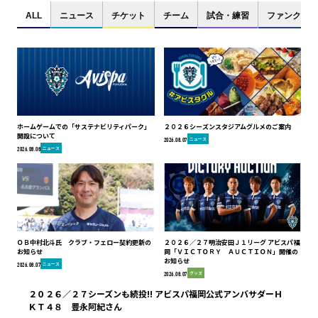
ALL
ニュース
チケット
チーム
試合・練習
ファンクラブ
ホームゲームでの「サステナビリティパーク」
２０２６シーズンスタジアムグルメのご案内
開設について
ニュース
2026.08.07
ニュース
2026.08.08
ＯＢ中村北斗氏 クラブ・フェロー契約更新の
２０２６／２７明治安田Ｊ１リーグ アビスパ福
お知らせ
岡「ＶＩＣＴＯＲＹ ＡＵＣＴＩＯＮ」開催の
お知らせ
ニュース
2026.08.07
グッズ
2026.08.07
２０２６／２７シーズンも続投!! アビスパ福岡公式アンバサダーＨ
ＫＴ４８ 豊永阿紀さん