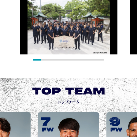
TOP TEAM
トップチーム
9
10
城後 寿
JOGO Hisashi
FW
FW