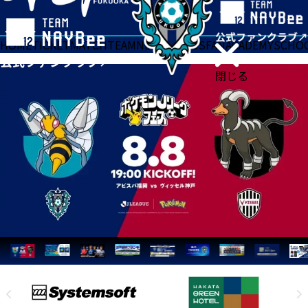
HOME
TICKET
MATCH
TEAM
NEWS
GOODS
FAN
ACADEMY
SCHO
閉じる