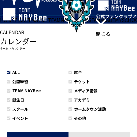
HOME
TICKET
MATCH
TEAM
NEWS
GOODS
FAN
ACADEMY
SCHO
CALENDAR
閉じる
カレンダー
ホーム
>
カレンダー
ALL
試合
公開練習
チケット
TEAM NAYBee
メディア情報
誕生日
アカデミー
スクール
ホームタウン活動
イベント
その他