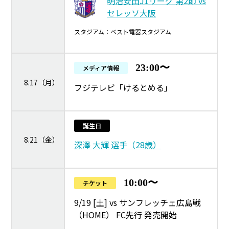
明治安田J1リーグ 第2節 vs
セレッソ大阪
スタジアム：ベスト電器スタジアム
23:00〜
メディア情報
8.17（月）
フジテレビ「けるとめる」
誕生日
8.21（金）
深澤 大輝 選手（28歳）
10:00〜
チケット
9/19 [土] vs サンフレッチェ広島戦
（HOME） FC先行 発売開始