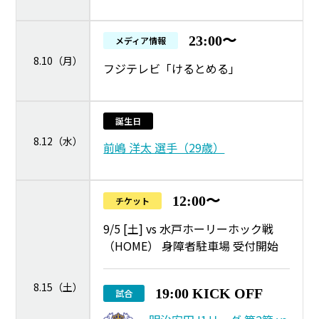
23:00〜
メディア情報
8.10（月）
フジテレビ「けるとめる」
誕生日
8.12（水）
前嶋 洋太 選手（29歳）
12:00〜
チケット
9/5 [土] vs 水戸ホーリーホック戦
（HOME） 身障者駐車場 受付開始
8.15（土）
19:00 KICK OFF
試合