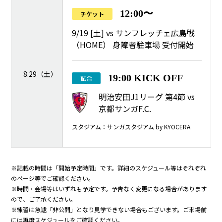
12:00〜
チケット
9/19 [土] vs サンフレッチェ広島戦
（HOME） 身障者駐車場 受付開始
8.29（土）
19:00 KICK OFF
試合
明治安田J1リーグ 第4節 vs
京都サンガF.C.
スタジアム：サンガスタジアム by KYOCERA
※記載の時間は「開始予定時間」です。詳細のスケジュール等はそれぞれ
のページ等でご確認ください。
※時間・会場等はいずれも予定です。予告なく変更になる場合があります
ので、ご了承ください。
※練習は急遽「非公開」となり見学できない場合もございます。ご来場前
には再度スケジュールをご確認ください。