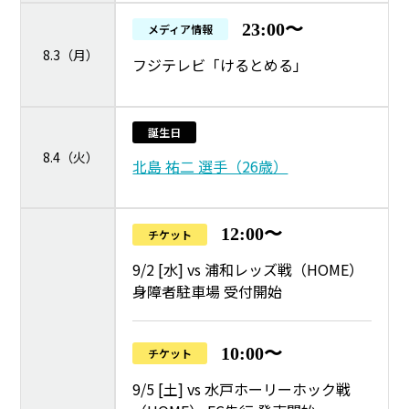
23:00〜
メディア情報
8.3（月）
フジテレビ「けるとめる」
誕生日
8.4（火）
北島 祐二 選手（26歳）
12:00〜
チケット
9/2 [水] vs 浦和レッズ戦（HOME）
身障者駐車場 受付開始
10:00〜
チケット
9/5 [土] vs 水戸ホーリーホック戦