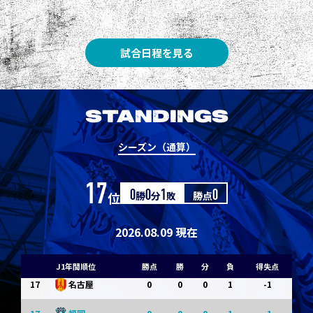
8
3
1
0
0
1
清水
8
3
1
0
0
1
神戸
試合日程を見る
10
1
0
1
0
0
東京Ｖ
10
1
0
1
0
0
川崎Ｆ
STANDINGS
12
0
0
0
1
-1
浦和
シーズン（通算）
12
0
0
0
1
-1
横浜FM
17
位
0
勝
0
分
1
敗
勝点
0
14
0
0
0
1
-1
水戸
14
0
0
0
1
-1
京都
2026.08.09 現在
14
0
0
0
1
-1
岡山
J1年間順位
勝点
勝
分
負
得失点
17
0
0
0
1
-1
名古屋