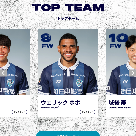
TOP TEAM
トップチーム
9
10
FW
FW
ウェリック ポポ
城後 寿
WERIK POPÓ
JOGO Hisashi
詳しく見る →
詳しく見る →