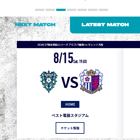
NEXT MATCH
LATEST MATCH
2026/27明治安田J1リーグ アビスパ福岡 vs セレッソ大阪
8/15
1
3
1
0
0
4
町田
Sat. 19:00
2
3
1
0
0
3
広島
VS
3
3
1
0
0
1
鹿島
3
3
1
0
0
1
Ｇ大阪
HOME
5
3
1
0
0
1
柏
ベスト電器スタジアム
5
3
1
0
0
1
Ｃ大阪
チケット情報
5
3
1
0
0
1
長崎