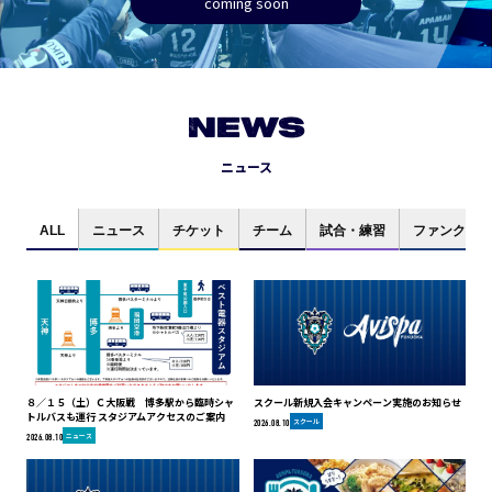
coming soon
NEWS
ニュース
ALL
ニュース
チケット
チーム
試合・練習
ファンクラブ
８／１５（土）Ｃ大阪戦 博多駅から臨時シャ
スクール新規入会キャンペーン実施のお知らせ
トルバスも運行 スタジアムアクセスのご案内
スクール
2026.08.10
ニュース
2026.08.10