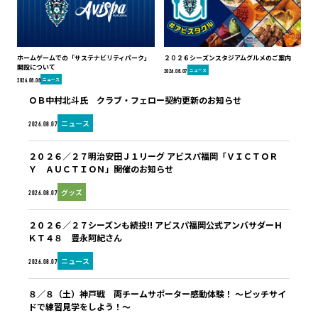
ホームゲームでの「サステナビリティパーク」
２０２６シーズンスタジアムグルメのご案内
開設について
ニュース
2026.08.07
ニュース
2026.08.08
ＯＢ中村北斗氏 クラブ・フェロー契約更新のお知らせ
ニュース
2026.08.07
２０２６／２７明治安田Ｊ１リーグ アビスパ福岡「ＶＩＣＴＯＲ
Ｙ ＡＵＣＴＩＯＮ」開催のお知らせ
グッズ
2026.08.07
２０２６／２７シーズンも続投!! アビスパ福岡公式アンバサダーＨ
ＫＴ４８ 豊永阿紀さん
ニュース
2026.08.07
８／８（土）神戸戦 両チームサポーター感動体験！ ～ピッチサイ
ドで練習見学をしよう！～