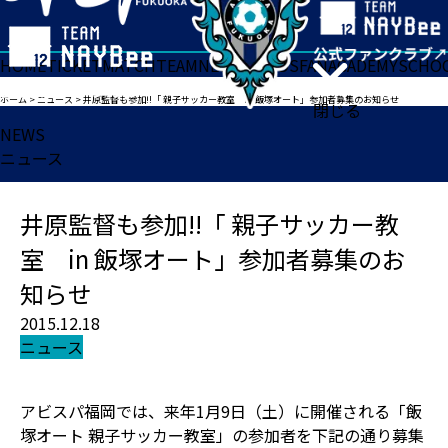
HOME
TICKET
MATCH
TEAM
NEWS
GOODS
FAN
ACADEMY
SCHO
ホーム
>
ニュース
>
井原監督も参加!!「 親子サッカー教室 in 飯塚オート」参加者募集のお知らせ
閉じる
NEWS
ニュース
井原監督も参加!!「 親子サッカー教
室 in 飯塚オート」参加者募集のお
知らせ
2015.12.18
ニュース
アビスパ福岡では、来年1月9日（土）に開催される「飯
塚オート 親子サッカー教室」の参加者を下記の通り募集