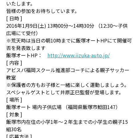
いたします。
皆様の参加をお待ちしています。
[ 日時 ]
2016年1月9日(土) 13時00分～14時30分 （12:30～子供
広場にて受付）
※荒天時は当日の朝10時までに飯塚オートHPにて開催可
否を発表致します
飯塚オートHP：
http://www.iizuka-auto.jp/
[ 内容 ]
アビスパ福岡スクール推進部コーチによる親子サッカー
教室
※保護者の方もお子様と一緒に楽しく運動しましょう。
スペシャルゲストとして井原正巳監督が登場します。
[ 場所 ]
飯塚オート 場内子供広場 （福岡県飯塚市鯰田147）
[ 対象 ]
飯塚市内在住の小学1年～２年生までの小学生の親子15
組30名
[ 応募方法 ]