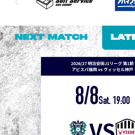
NEXT MATCH
LAT
2026/27 明治安田J1リーグ 第1節
アビスパ福岡 vs ヴィッセル神戸
8/8
Sat. 19:00
VS