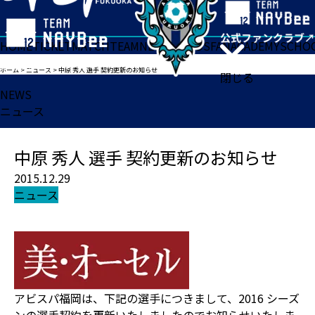
HOME
TICKET
MATCH
TEAM
NEWS
GOODS
FAN
ACADEMY
SCHO
ホーム
>
ニュース
>
中原 秀人 選手 契約更新のお知らせ
閉じる
NEWS
ニュース
中原 秀人 選手 契約更新のお知らせ
2015.12.29
ニュース
アビスパ福岡は、下記の選手につきまして、2016 シーズ