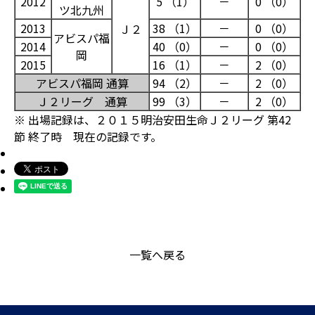
2012
5 （1）
－
0 （0）
ツ北九州
2013
38 （1）
－
0 （0）
Ｊ２
アビスパ福
2014
40 （0）
－
0 （0）
岡
2015
16 （1）
－
2 （0）
アビスパ福岡 通算
94 （2）
－
2 （0）
Ｊ２リーグ 通算
99 （3）
－
2 （0）
※ 出場記録は、２０１５明治安田生命Ｊ２リーグ 第42
節 終了時 現在の記録です。
一覧へ戻る