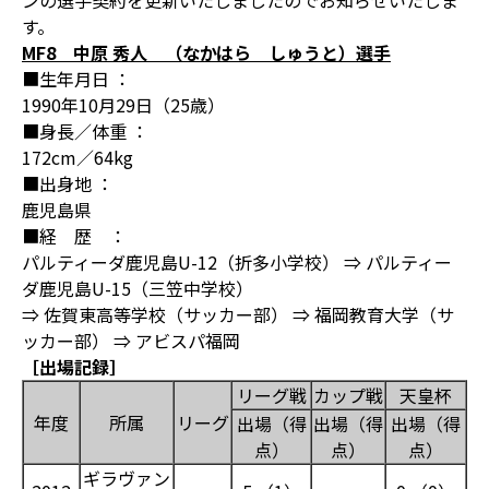
ンの選手契約を更新いたしましたのでお知らせいたしま
す。
MF8 中原 秀人 （なかはら しゅうと）選手
■生年月日 ：
1990年10月29日（25歳）
■身長／体重 ：
172cm／64kg
■出身地 ：
鹿児島県
■経 歴 ：
パルティーダ鹿児島U-12（折多小学校） ⇒ パルティー
ダ鹿児島U-15（三笠中学校）
⇒ 佐賀東高等学校（サッカー部） ⇒ 福岡教育大学（サ
ッカー部） ⇒ アビスパ福岡
［出場記録］
リーグ戦
カップ戦
天皇杯
年度
所属
リーグ
出場（得
出場（得
出場（得
点）
点）
点）
ギラヴァン