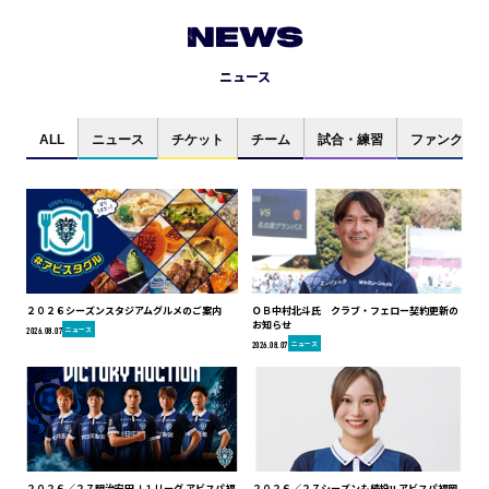
NEWS
ニュース
ALL
ニュース
チケット
チーム
試合・練習
ファンクラブ
２０２６シーズンスタジアムグルメのご案内
ＯＢ中村北斗氏 クラブ・フェロー契約更新の
お知らせ
ニュース
2026.08.07
ニュース
2026.08.07
２０２６／２７明治安田Ｊ１リーグ アビスパ福
２０２６／２７シーズンも続投!! アビスパ福岡