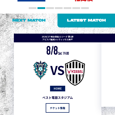
NEXT MATCH
LATEST MATCH
2026/27 明治安田J1リーグ 第1節
アビスパ福岡 vs ヴィッセル神戸
8/8
Sat. 19:00
VS
HOME
ベスト電器スタジアム
チケット情報