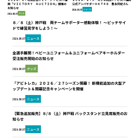
岡「ＶＩＣＴＯＲＹ ＡＵＣＴＩＯＮ」開催の
公式アンバサダーＨＫＴ４８ 豊永阿紀さん
お知らせ
ニュース
2026.08.07
グッズ
2026.08.07
８／８（土）神戸戦 両チームサポーター感動体験！ ～ピッチサイ
ドで練習見学をしよう！～
ニュース
2026.08.07
全選手展開！ベビーユニフォーム＆ユニフォームベアキーホルダー
受注販売開始のお知らせ
グッズ
2026.08.07
「アビトレカ」２０２６／２７シーズン開幕！ 新機能追加の大型ア
ップデート＆開幕記念キャンペーンを開催
ニュース
2026.08.07
【緊急追加販売】８/８（土）神戸戦 バックスタンド立見席販売のお
知らせ
ニュース
2026.08.07