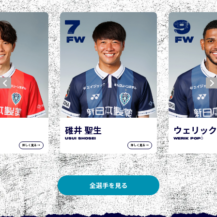
9
1
城後 
JOGO His
FW
FW
聖生
ウェリック ポポ
ei
WERIK POPÓ
詳しく見る →
詳しく見る →
全選手を見る