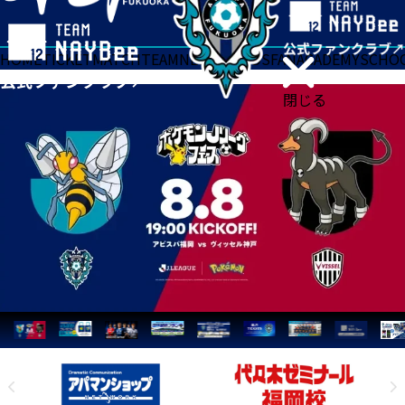
HOME
TICKET
MATCH
TEAM
NEWS
GOODS
FAN
ACADEMY
SCHO
閉じる