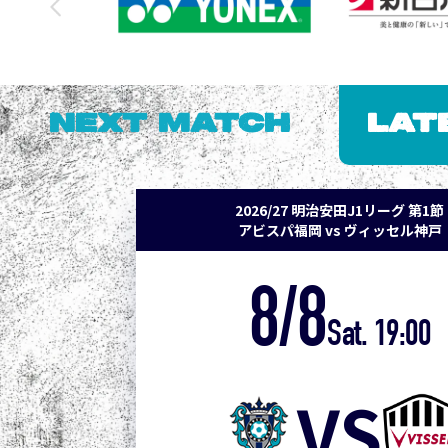
NEXT MATCH
LAT
2026/27 明治安田J1リーグ 第1節
アビスパ福岡 vs ヴィッセル神戸
8/8
Sat. 19:00
VS