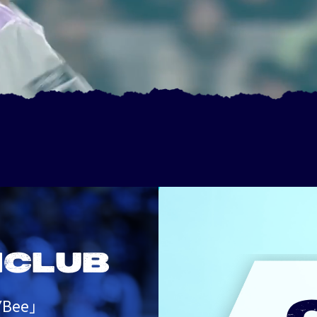
NCLUB
Bee」