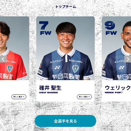
トップチーム
9
10
城後 寿
JOGO Hisashi
FW
FW
ウェリック ポポ
WERIK POPÓ
詳しく見る →
詳しく見る →
全選手を見る