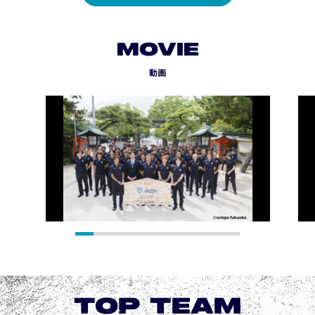
MOVIE
動画
TOP TEAM