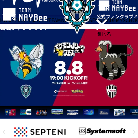
HOME
TICKET
MATCH
TEAM
NEWS
GOODS
FAN
ACADEMY
SCHO
閉じる