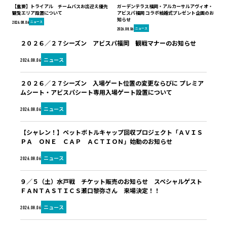
【重要】トライアル チームバスお出迎え優先
ガーデンテラス福岡・アルカーサルアヴィオ・
観覧エリア設置について
アビスパ福岡 コラボ結婚式プレゼント企画のお
知らせ
ニュース
2026.08.06
ニュース
2026.08.06
２０２６／２７シーズン アビスパ福岡 観戦マナーのお知らせ
ニュース
2026.08.06
２０２６／２７シーズン 入場ゲート位置の変更ならびに プレミア
ムシート・アビスパシート専用入場ゲート設置について
ニュース
2026.08.06
【シャレン！】ペットボトルキャップ回収プロジェクト「ＡＶＩＳ
ＰＡ ＯＮＥ ＣＡＰ ＡＣＴＩＯＮ」始動のお知らせ
ニュース
2026.08.06
９／５（土）水戸戦 チケット販売のお知らせ スペシャルゲスト
ＦＡＮＴＡＳＴＩＣＳ瀬口黎弥さん 来場決定！！
ニュース
2026.08.06