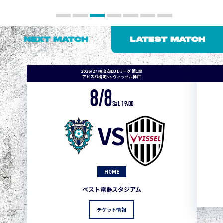
NEXT MATCH
LATEST MATCH
2026/27 明治安田J1リーグ 第1節
アビスパ福岡 vs ヴィッセル神戸
8/8
Sat. 19:00
VS
HOME
ベスト電器スタジアム
チケット情報