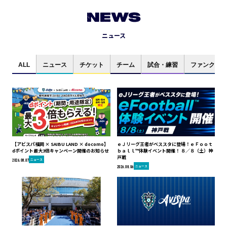
NEWS
ニュース
ALL
ニュース
チケット
チーム
試合・練習
ファンクラブ
【アビスパ福岡 × SAIBU LAND × docomo】
ｅＪリーグ王者がベススタに登場！ｅＦｏｏｔ
dポイント最大3倍キャンペーン開催のお知らせ
ｂａｌｌ™体験イベント開催！ ８／８（土）神
戸戦
ニュース
2026.08.07
ニュース
2026.08.06