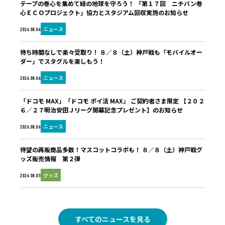
テープの巻心を集めて緑の地球を守ろう！ 「第１７回 ニチバン巻
心ＥＣＯプロジェクト」協力とスタジアム回収実施のお知らせ
ニュース
2026.08.06
待ち時間なしで楽々受取り！ ８／８（土）神戸戦も「モバイルオー
ダー」でスタグルを楽しもう！
ニュース
2026.08.06
「ドコモ MAX」「ドコモ ポイ活 MAX」 ご契約者さま限定 【２０２
６／２７明治安田Ｊリーグ開幕記念プレゼント】のお知らせ
ニュース
2026.08.06
待望の再販商品多数！マスコットコラボも！ ８／８（土）神戸戦グ
ッズ販売情報 第２弾
グッズ
2026.08.05
すべてのニュースを見る