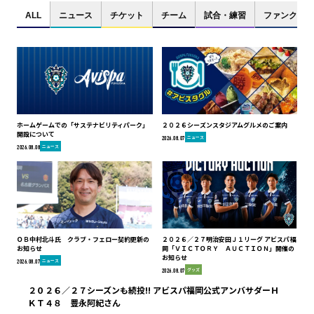
ALL
ニュース
チケット
チーム
試合・練習
ファンクラブ
ホームゲームでの「サステナビリティパーク」
２０２６シーズンスタジアムグルメのご案内
開設について
ニュース
2026.08.07
ニュース
2026.08.08
ＯＢ中村北斗氏 クラブ・フェロー契約更新の
２０２６／２７明治安田Ｊ１リーグ アビスパ福
お知らせ
岡「ＶＩＣＴＯＲＹ ＡＵＣＴＩＯＮ」開催の
お知らせ
ニュース
2026.08.07
グッズ
2026.08.07
２０２６／２７シーズンも続投!! アビスパ福岡公式アンバサダーＨ
ＫＴ４８ 豊永阿紀さん