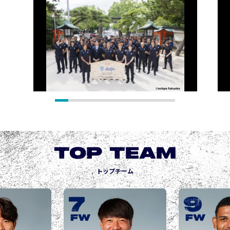
TOP TEAM
トップチーム
9
10
城後 寿
JOGO Hisashi
FW
FW