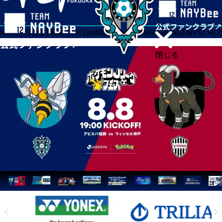
HOME
TICKET
MATCH
TEAM
NEWS
GOODS
FAN
ACADEMY
SCHO
閉じる