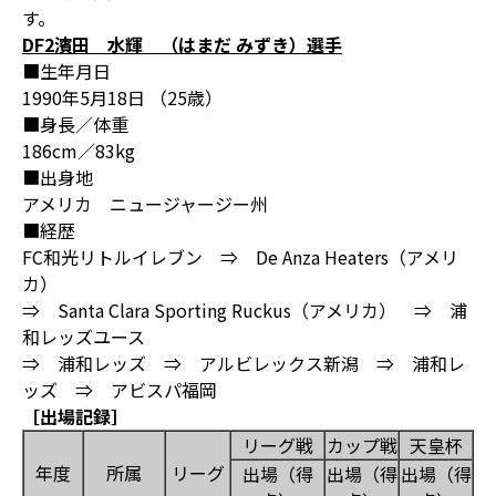
す。
DF2濱田 水輝 （はまだ みずき）選手
■生年月日
1990年5月18日 （25歳）
■身長／体重
186cm／83kg
■出身地
アメリカ ニュージャージー州
■経歴
FC和光リトルイレブン ⇒ De Anza Heaters（アメリ
カ）
⇒ Santa Clara Sporting Ruckus（アメリカ） ⇒ 浦
和レッズユース
⇒ 浦和レッズ ⇒ アルビレックス新潟 ⇒ 浦和レ
ッズ ⇒ アビスパ福岡
［出場記録］
リーグ戦
カップ戦
天皇杯
年度
所属
リーグ
出場（得
出場（得
出場（得