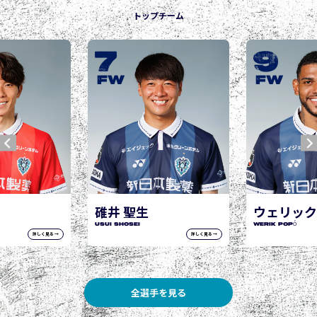
トップチーム
9
10
城後 寿
JOGO Hisashi
FW
FW
ウェリック ポポ
WERIK POPÓ
詳しく見る →
詳しく見る →
全選手を見る