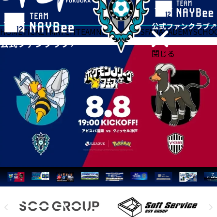
HOME
TICKET
MATCH
TEAM
NEWS
GOODS
FAN
ACADEMY
SCHO
閉じる