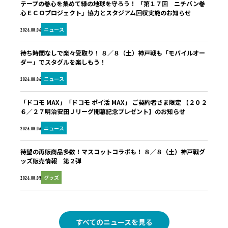
テープの巻心を集めて緑の地球を守ろう！ 「第１７回 ニチバン巻
心ＥＣＯプロジェクト」協力とスタジアム回収実施のお知らせ
ニュース
2026.08.06
待ち時間なしで楽々受取り！ ８／８（土）神戸戦も「モバイルオー
ダー」でスタグルを楽しもう！
ニュース
2026.08.06
「ドコモ MAX」「ドコモ ポイ活 MAX」 ご契約者さま限定 【２０２
６／２７明治安田Ｊリーグ開幕記念プレゼント】のお知らせ
ニュース
2026.08.06
待望の再販商品多数！マスコットコラボも！ ８／８（土）神戸戦グ
ッズ販売情報 第２弾
グッズ
2026.08.05
すべてのニュースを見る