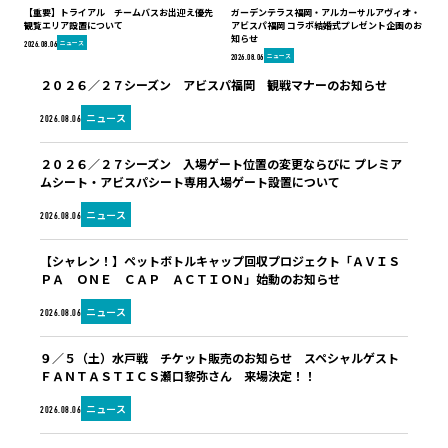
【重要】トライアル チームバスお出迎え優先
ガーデンテラス福岡・アルカーサルアヴィオ・
観覧エリア設置について
アビスパ福岡 コラボ結婚式プレゼント企画のお
知らせ
ニュース
2026.08.06
ニュース
2026.08.06
２０２６／２７シーズン アビスパ福岡 観戦マナーのお知らせ
ニュース
2026.08.06
２０２６／２７シーズン 入場ゲート位置の変更ならびに プレミア
ムシート・アビスパシート専用入場ゲート設置について
ニュース
2026.08.06
【シャレン！】ペットボトルキャップ回収プロジェクト「ＡＶＩＳ
ＰＡ ＯＮＥ ＣＡＰ ＡＣＴＩＯＮ」始動のお知らせ
ニュース
2026.08.06
９／５（土）水戸戦 チケット販売のお知らせ スペシャルゲスト
ＦＡＮＴＡＳＴＩＣＳ瀬口黎弥さん 来場決定！！
ニュース
2026.08.06