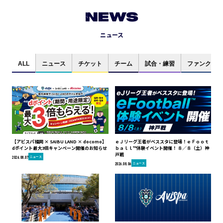
NEWS
ニュース
ALL
ニュース
チケット
チーム
試合・練習
ファンクラブ
【アビスパ福岡 × SAIBU LAND × docomo】
ｅＪリーグ王者がベススタに登場！ｅＦｏｏｔ
dポイント最大3倍キャンペーン開催のお知らせ
ｂａｌｌ™体験イベント開催！ ８／８（土）神
戸戦
ニュース
2026.08.07
ニュース
2026.08.06