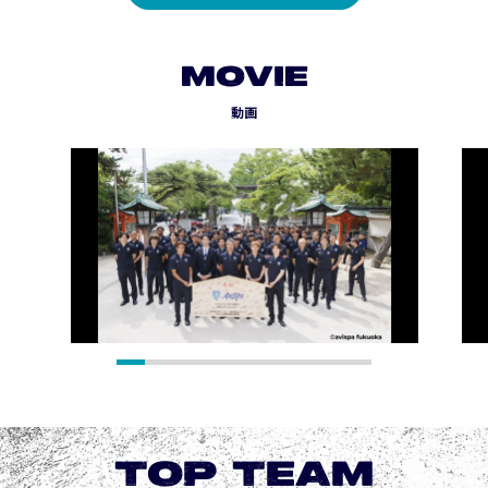
MOVIE
動画
TOP TEAM