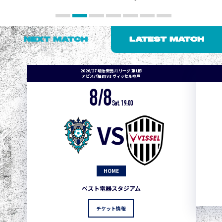
NEXT MATCH
LATEST MATCH
2026/27 明治安田J1リーグ 第1節
アビスパ福岡 vs ヴィッセル神戸
8/8
Sat. 19:00
VS
HOME
ベスト電器スタジアム
チケット情報