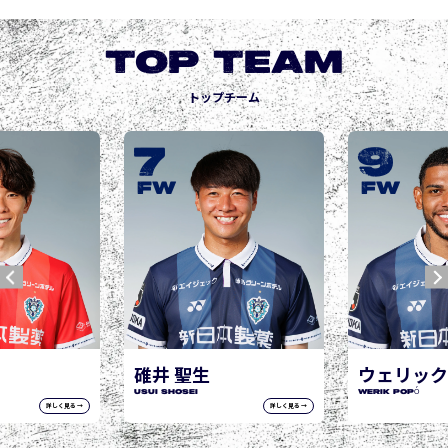
TOP TEAM
トップチーム
9
10
城後 寿
JOGO Hisashi
FW
FW
ウェリック ポポ
WERIK POPÓ
詳しく見る →
詳しく見る →