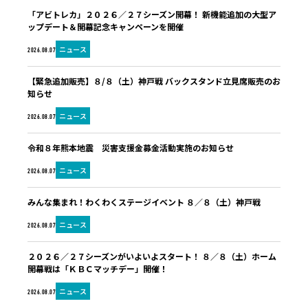
「アビトレカ」２０２６／２７シーズン開幕！ 新機能追加の大型ア
ップデート＆開幕記念キャンペーンを開催
ニュース
2026.08.07
【緊急追加販売】８/８（土）神戸戦 バックスタンド立見席販売のお
知らせ
ニュース
2026.08.07
令和８年熊本地震 災害支援金募金活動実施のお知らせ
ニュース
2026.08.07
みんな集まれ！わくわくステージイベント ８／８（土）神戸戦
ニュース
2026.08.07
２０２６／２７シーズンがいよいよスタート！ ８／８（土）ホーム
開幕戦は「ＫＢＣマッチデー」開催！
ニュース
2026.08.07