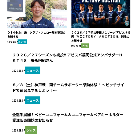
ＯＢ中村北斗氏 クラブ・フェロー契約更新の
２０２６／２７明治安田Ｊ１リーグ アビスパ福
お知らせ
岡「ＶＩＣＴＯＲＹ ＡＵＣＴＩＯＮ」開催の
お知らせ
ニュース
2026.08.07
グッズ
2026.08.07
２０２６／２７シーズンも続投!! アビスパ福岡公式アンバサダーＨ
ＫＴ４８ 豊永阿紀さん
ニュース
2026.08.07
８／８（土）神戸戦 両チームサポーター感動体験！ ～ピッチサイ
ドで練習見学をしよう！～
ニュース
2026.08.07
全選手展開！ベビーユニフォーム＆ユニフォームベアキーホルダー
受注販売開始のお知らせ
グッズ
2026.08.07