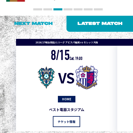
NEXT MATCH
LATEST MATCH
2026/27明治安田J1リーグ アビスパ福岡 vs セレッソ大阪
8/15
Sat. 19:00
VS
HOME
1
3
1
0
0
4
町田
ベスト電器スタジアム
2
3
1
0
0
3
広島
チケット情報
3
3
1
0
0
1
鹿島