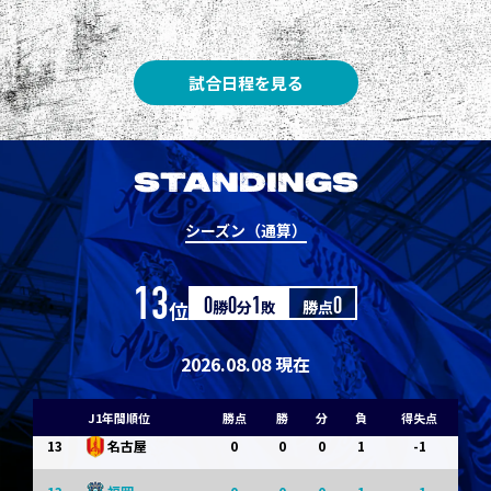
3
3
1
0
0
1
Ｇ大阪
5
3
1
0
0
1
柏
試合日程を見る
5
3
1
0
0
1
Ｃ大阪
7
3
1
0
0
1
清水
STANDINGS
7
3
1
0
0
1
神戸
シーズン（通算）
9
0
0
0
1
-1
浦和
13
位
0
勝
0
分
1
敗
勝点
0
9
0
0
0
1
-1
横浜FM
11
0
0
0
1
-1
水戸
2026.08.08 現在
11
0
0
0
1
-1
岡山
J1年間順位
勝点
勝
分
負
得失点
13
0
0
0
1
-1
名古屋