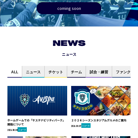
coming soon
NEWS
ニュース
ALL
ニュース
チケット
チーム
試合・練習
ファンクラブ
ホームゲームでの「サステナビリティパーク」
２０２６シーズンスタジアムグルメのご案内
開設について
ニュース
2026.08.07
ニュース
2026.08.08