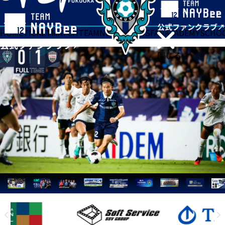
HOME
TICKET
MATCH
TEAM
NEWS
GOODS
FAN
ACADEMY
SCHO
閉じる