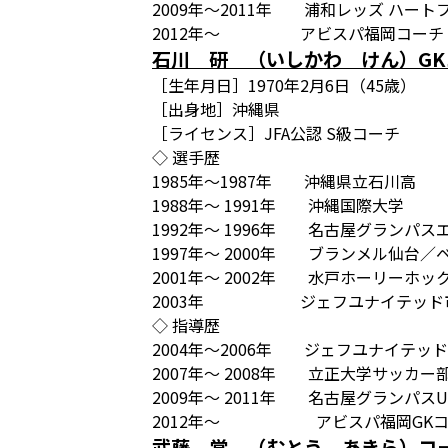
2009年～2011年 浦和レッズ ハート
2012年～ アビスパ福岡コーチ
石川 研 （いしかわ けん）GK
［生年月日］1970年2月6日（45歳）
［出身地］沖縄県
［ライセンス］JFA公認 S級コーチ
◇ 選手歴
1985年～1987年 沖縄県立石川高
1988年～ 1991年 沖縄国際大学
1992年～ 1996年 名古屋グランパス
1997年～ 2000年 ブランメル仙台／
2001年～ 2002年 水戸ホーリーホッ
2003年 ジェフユナイテッド市原 
◇ 指導歴
2004年～2006年 ジェフユナイテッド
2007年～ 2008年 立正大学サッカー部
2009年～ 2011年 名古屋グランパスU-
2012年～ アビスパ福岡GKコ
武藤 覚 （むとう あきら）コ