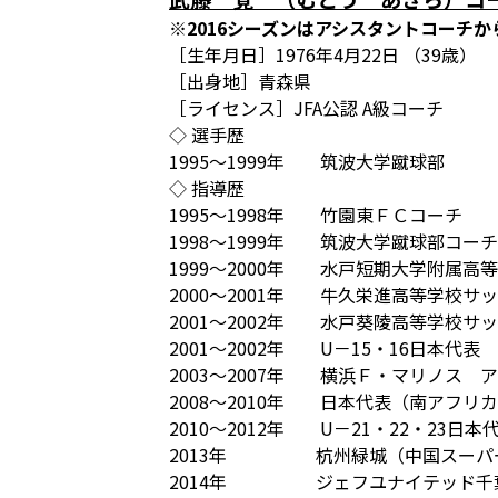
※2016シーズンはアシスタントコーチ
［生年月日］1976年4月22日 （39歳）
［出身地］青森県
［ライセンス］JFA公認 A級コーチ
◇ 選手歴
1995～1999年 筑波大学蹴球部
◇ 指導歴
1995～1998年 竹園東ＦＣコーチ
1998～1999年 筑波大学蹴球部コーチ
1999～2000年 水戸短期大学附属高
2000～2001年 牛久栄進高等学校サ
2001～2002年 水戸葵陵高等学校サ
2001～2002年 U－15・16日本代
2003～2007年 横浜Ｆ・マリノス 
2008～2010年 日本代表（南アフ
2010～2012年 U－21・22・23
2013年 杭州緑城（中国スーパ
2014年 ジェフユナイテッド千