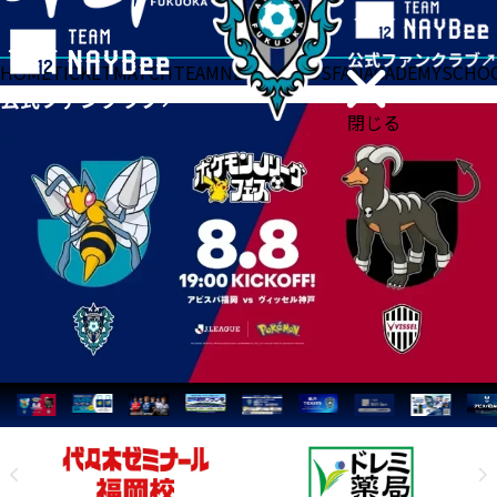
HOME
TICKET
MATCH
TEAM
NEWS
GOODS
FAN
ACADEMY
SCHO
閉じる