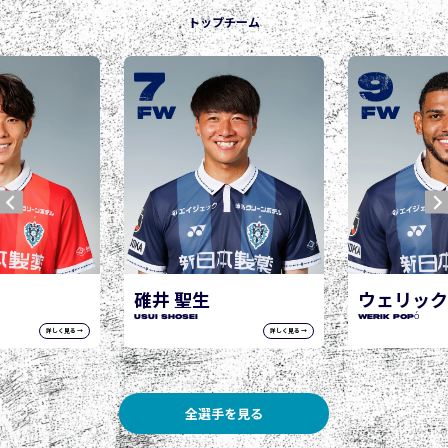
トップチーム
7
9
FW
FW
碓井 聖生
ウェリック
USUI Shosei
WERIK POPÓ
詳しく見る →
詳しく見る →
全選手を見る