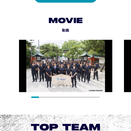
MOVIE
動画
TOP TEAM