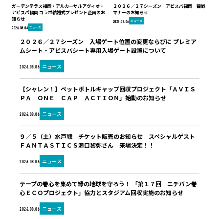
ガーデンテラス福岡・アルカーサルアヴィオ・
２０２６／２７シーズン アビスパ福岡 観戦
アビスパ福岡 コラボ結婚式プレゼント企画のお
マナーのお知らせ
知らせ
ニュース
2026.08.06
ニュース
2026.08.06
２０２６／２７シーズン 入場ゲート位置の変更ならびに プレミア
ムシート・アビスパシート専用入場ゲート設置について
ニュース
2026.08.06
【シャレン！】ペットボトルキャップ回収プロジェクト「ＡＶＩＳ
ＰＡ ＯＮＥ ＣＡＰ ＡＣＴＩＯＮ」始動のお知らせ
ニュース
2026.08.06
９／５（土）水戸戦 チケット販売のお知らせ スペシャルゲスト
ＦＡＮＴＡＳＴＩＣＳ瀬口黎弥さん 来場決定！！
ニュース
2026.08.06
テープの巻心を集めて緑の地球を守ろう！ 「第１７回 ニチバン巻
心ＥＣＯプロジェクト」協力とスタジアム回収実施のお知らせ
ニュース
2026.08.06