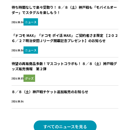
待ち時間なしで楽々受取り！ ８／８（土）神戸戦も「モバイルオー
ダー」でスタグルを楽しもう！
ニュース
2026.08.06
「ドコモ MAX」「ドコモ ポイ活 MAX」 ご契約者さま限定 【２０２
６／２７明治安田Ｊリーグ開幕記念プレゼント】のお知らせ
ニュース
2026.08.06
待望の再販商品多数！マスコットコラボも！ ８／８（土）神戸戦グ
ッズ販売情報 第２弾
グッズ
2026.08.05
８／８（土）神戸戦チケット追加販売のお知らせ
未分類
2026.08.04
すべてのニュースを見る