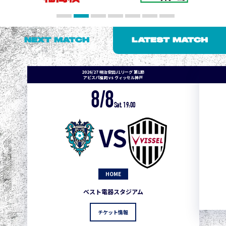
NEXT MATCH
LATEST MATCH
2026/27 明治安田J1リーグ 第1節
アビスパ福岡 vs ヴィッセル神戸
8/8
Sat. 19:00
VS
HOME
ベスト電器スタジアム
チケット情報