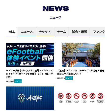
NEWS
ニュース
ALL
ニュース
チケット
チーム
試合・練習
ファンクラブ
ｅＪリーグ王者がベススタに登場！ｅＦｏｏｔ
【重要】トライアル チームバスお出迎え優先
ｂａｌｌ™体験イベント開催！ ８／８（土）神
観覧エリア設置について
戸戦
ニュース
2026.08.06
ニュース
2026.08.06