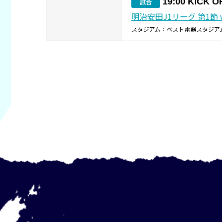
19:00 KICK O
試合
明治安田J1リーグ 第1節 
スタジアム：ベスト電器スタジア