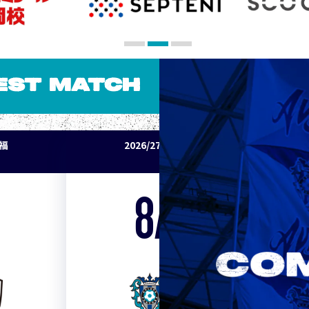
EST MATCH
パ福
2026/27明治安田J1リーグ アビスパ福
岡 vs セレッソ大阪
8/15
Sat. 19:00
VS