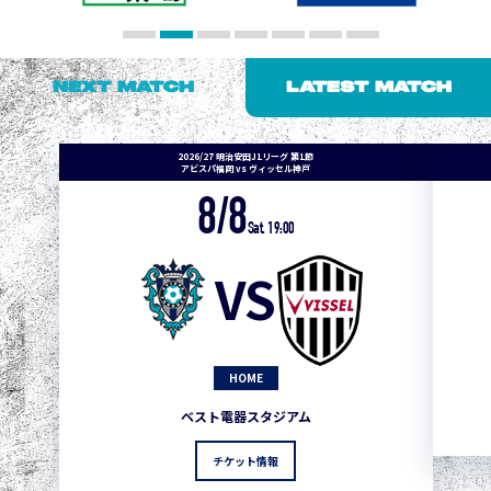
NEXT MATCH
LATEST MATCH
2026/27 明治安田J1リーグ 第1節
アビスパ福岡 vs ヴィッセル神戸
8/8
Sat. 19:00
VS
HOME
ベスト電器スタジアム
チケット情報