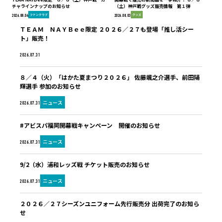
チャラインナップのお知らせ
（土）神戸戦グッズ販売情報 第１弾
ファンクラブ
グッズ
2026.08.04
2026.08.03
ＴＥＡＭ ＮＡＹＢｅｅ限定 ２０２６／２７も登場「推し活シー
ト」販売！
ファンクラブ
2026.07.31
８／４（火）「はかた夏まつり２０２６」 佐藤颯之介選手、前田陽
輝選手 参加のお知らせ
ニュース
2026.07.31
#アビスパ福岡開幕戦キャンペーン 開催のお知らせ
ニュース
2026.07.31
9/2（水）浦和レッズ戦 チケット販売のお知らせ
ニュース
2026.07.31
２０２６／２７シーズンユニフォーム先行販売分 出荷完了のお知ら
せ