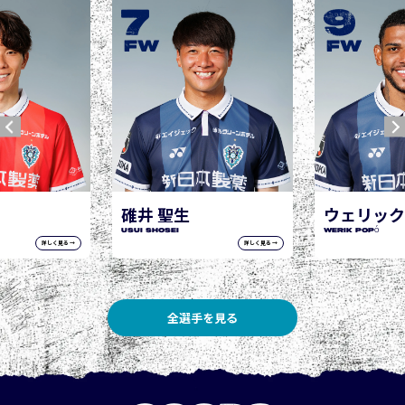
7
9
FW
FW
碓井 聖生
ウェリック ポポ
USUI Shosei
WERIK POPÓ
詳しく見る →
詳しく見る →
全選手を見る