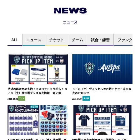
NEWS
ニュース
ALL
ニュース
チケット
チーム
試合・練習
ファンクラブ
待望の再販商品多数！マスコットコラボも！ ８
８／８（土）ヴィッセル神戸戦チケット追加販
／８（土）神戸戦グッズ販売情報 第２弾
売のお知らせ
グッズ
未分類
2026.08.05
2026.08.04
TEAM NAYBee限定 ８／８（土）神戸戦 ガ
開幕戦で販売の新商品を一挙紹介！ ８／８