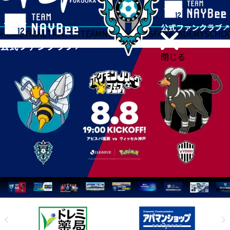
HOME
TICKET
MATCH
TEAM
NEWS
GOODS
FAN
ACADEMY
SCHO
閉じる