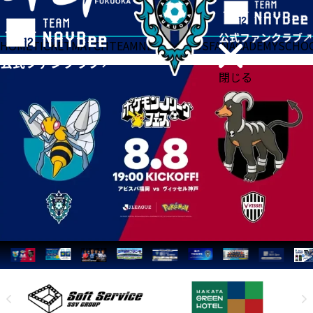
HOME
TICKET
MATCH
TEAM
NEWS
GOODS
FAN
ACADEMY
SCHO
閉じる