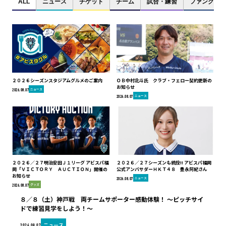
ALL
ニュース
チケット
チーム
試合・練習
ファンクラブ
２０２６シーズンスタジアムグルメのご案内
ＯＢ中村北斗氏 クラブ・フェロー契約更新の
お知らせ
ニュース
2026.08.07
ニュース
2026.08.07
２０２６／２７明治安田Ｊ１リーグ アビスパ福
２０２６／２７シーズンも続投!! アビスパ福岡
岡「ＶＩＣＴＯＲＹ ＡＵＣＴＩＯＮ」開催の
公式アンバサダーＨＫＴ４８ 豊永阿紀さん
お知らせ
ニュース
2026.08.07
グッズ
2026.08.07
８／８（土）神戸戦 両チームサポーター感動体験！ ～ピッチサイ
ドで練習見学をしよう！～
ニュース
2026.08.07