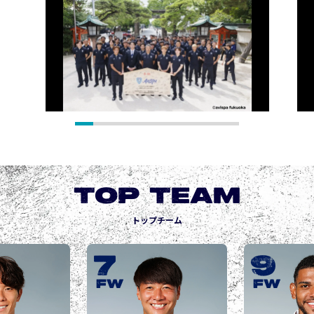
TOP TEAM
トップチーム
9
10
城後 寿
JOGO Hisashi
FW
FW