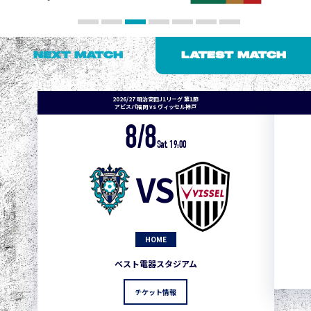
NEXT MATCH
LATEST MATCH
2026/27 明治安田J1リーグ 第1節
アビスパ福岡 vs ヴィッセル神戸
8/8
Sat. 19:00
VS
HOME
ベスト電器スタジアム
チケット情報