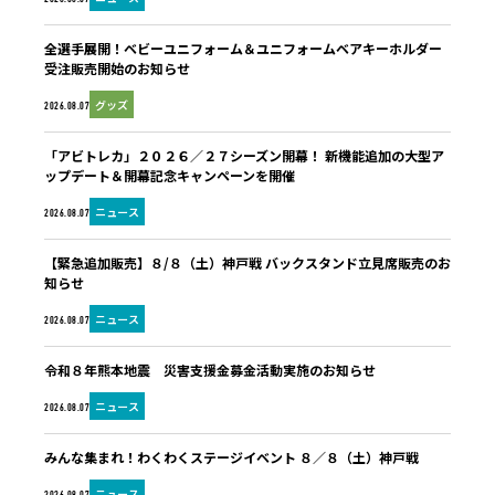
全選手展開！ベビーユニフォーム＆ユニフォームベアキーホルダー
受注販売開始のお知らせ
グッズ
2026.08.07
「アビトレカ」２０２６／２７シーズン開幕！ 新機能追加の大型ア
ップデート＆開幕記念キャンペーンを開催
ニュース
2026.08.07
【緊急追加販売】８/８（土）神戸戦 バックスタンド立見席販売のお
知らせ
ニュース
2026.08.07
令和８年熊本地震 災害支援金募金活動実施のお知らせ
ニュース
2026.08.07
みんな集まれ！わくわくステージイベント ８／８（土）神戸戦
ニュース