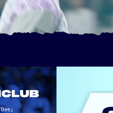
NCLUB
Bee」