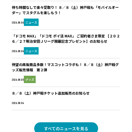
待ち時間なしで楽々受取り！ ８／８（土）神戸戦も「モバイルオー
ダー」でスタグルを楽しもう！
ニュース
2026.08.06
「ドコモ MAX」「ドコモ ポイ活 MAX」 ご契約者さま限定 【２０２
６／２７明治安田Ｊリーグ開幕記念プレゼント】のお知らせ
ニュース
2026.08.06
待望の再販商品多数！マスコットコラボも！ ８／８（土）神戸戦グ
ッズ販売情報 第２弾
グッズ
2026.08.05
８／８（土）神戸戦チケット追加販売のお知らせ
未分類
2026.08.04
すべてのニュースを見る