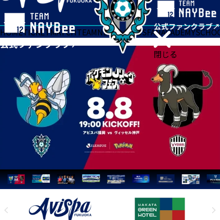
HOME
TICKET
MATCH
TEAM
NEWS
GOODS
FAN
ACADEMY
SCHO
閉じる