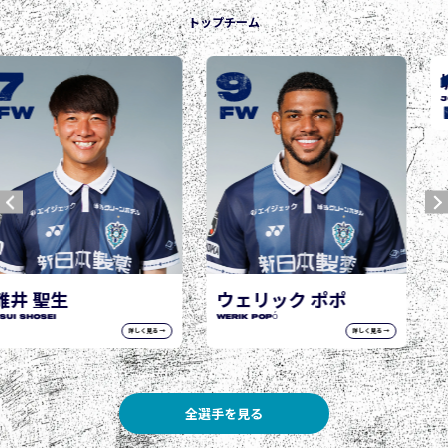
トップチーム
9
10
FW
FW
ウェリック ポポ
城後 寿
WERIK POPÓ
JOGO Hisashi
詳しく見る →
詳しく見る →
全選手を見る