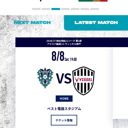
NEXT MATCH
LATEST MATCH
2026/27 明治安田J1リーグ 第1節
アビスパ福岡 vs ヴィッセル神戸
8/8
Sat. 19:00
VS
HOME
ベスト電器スタジアム
チケット情報