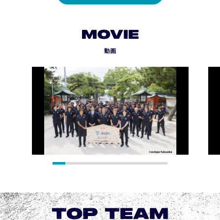
MOVIE
動画
TOP TEAM