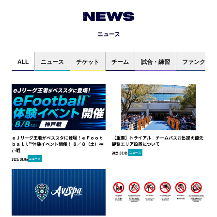
NEWS
ニュース
ALL
ニュース
チケット
チーム
試合・練習
ファンクラブ
ｅＪリーグ王者がベススタに登場！ｅＦｏｏｔ
【重要】トライアル チームバスお出迎え優先
ｂａｌｌ™体験イベント開催！ ８／８（土）神
観覧エリア設置について
戸戦
ニュース
2026.08.06
ニュース
2026.08.06