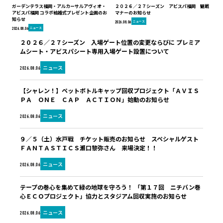
ガーデンテラス福岡・アルカーサルアヴィオ・
２０２６／２７シーズン アビスパ福岡 観戦
アビスパ福岡 コラボ結婚式プレゼント企画のお
マナーのお知らせ
知らせ
ニュース
2026.08.06
ニュース
2026.08.06
２０２６／２７シーズン 入場ゲート位置の変更ならびに プレミア
ムシート・アビスパシート専用入場ゲート設置について
ニュース
2026.08.06
【シャレン！】ペットボトルキャップ回収プロジェクト「ＡＶＩＳ
ＰＡ ＯＮＥ ＣＡＰ ＡＣＴＩＯＮ」始動のお知らせ
ニュース
2026.08.06
９／５（土）水戸戦 チケット販売のお知らせ スペシャルゲスト
ＦＡＮＴＡＳＴＩＣＳ瀬口黎弥さん 来場決定！！
ニュース
2026.08.06
テープの巻心を集めて緑の地球を守ろう！ 「第１７回 ニチバン巻
心ＥＣＯプロジェクト」協力とスタジアム回収実施のお知らせ
ニュース
2026.08.06