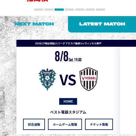
NEXT MATCH
LATEST MATCH
2026/27明治安田J1リーグ アビスパ福岡 vs ヴィッセル神戸
8/8
Sat. 19:00
VS
HOME
ベスト電器スタジアム
試合速報
ホームゲーム情報
チケット情報