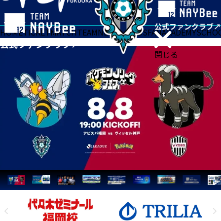
HOME
TICKET
MATCH
TEAM
NEWS
GOODS
FAN
ACADEMY
SCHO
閉じる