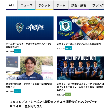
ALL
ニュース
チケット
チーム
試合・練習
ファンクラブ
ホームゲームでの「サステナビリティパーク」
２０２６シーズンスタジアムグルメのご案内
開設について
ニュース
2026.08.07
ニュース
2026.08.08
ＯＢ中村北斗氏 クラブ・フェロー契約更新の
２０２６／２７明治安田Ｊ１リーグ アビスパ福
お知らせ
岡「ＶＩＣＴＯＲＹ ＡＵＣＴＩＯＮ」開催の
お知らせ
ニュース
2026.08.07
グッズ
2026.08.07
２０２６／２７シーズンも続投!! アビスパ福岡公式アンバサダーＨ
ＫＴ４８ 豊永阿紀さん