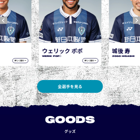
ウェリック ポポ
城後 寿
WERIK POPÓ
JOGO Hisashi
詳しく見る →
詳しく見る →
全選手を見る
GOODS
グッズ