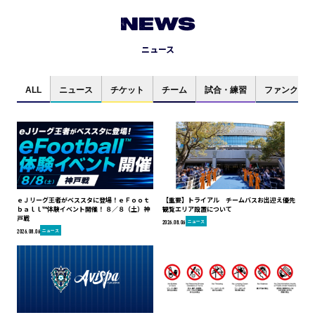
NEWS
ニュース
ALL
ニュース
チケット
チーム
試合・練習
ファンクラブ
ｅＪリーグ王者がベススタに登場！ｅＦｏｏｔ
【重要】トライアル チームバスお出迎え優先
ｂａｌｌ™体験イベント開催！ ８／８（土）神
観覧エリア設置について
戸戦
ニュース
2026.08.06
ニュース
2026.08.06