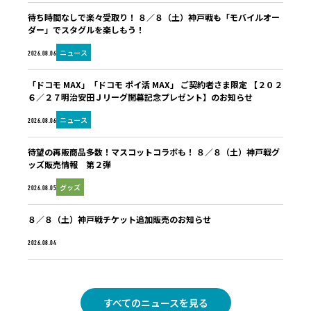
待ち時間なしで楽々受取り！ ８／８（土）神戸戦も「モバイルオー
ダー」でスタグルを楽しもう！
ニュース
2026.08.06
「ドコモ MAX」「ドコモ ポイ活 MAX」 ご契約者さま限定 【２０２
６／２７明治安田Ｊリーグ開幕記念プレゼント】のお知らせ
ニュース
2026.08.06
待望の再販商品多数！マスコットコラボも！ ８／８（土）神戸戦グ
ッズ販売情報 第２弾
グッズ
2026.08.05
８／８（土）神戸戦チケット追加販売のお知らせ
未分類
2026.08.04
すべてのニュースを見る