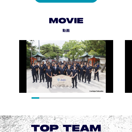
MOVIE
動画
TOP TEAM