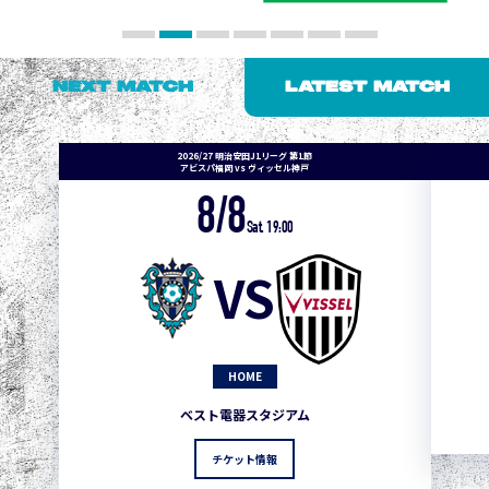
NEXT MATCH
LATEST MATCH
2026/27 明治安田J1リーグ 第1節
アビスパ福岡 vs ヴィッセル神戸
8/8
Sat. 19:00
VS
HOME
ベスト電器スタジアム
チケット情報