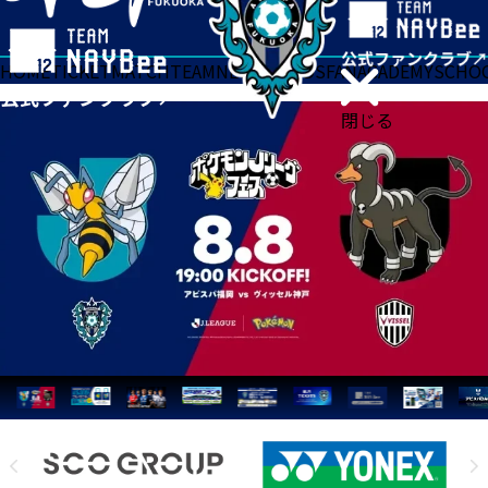
HOME
TICKET
MATCH
TEAM
NEWS
GOODS
FAN
ACADEMY
SCHO
閉じる