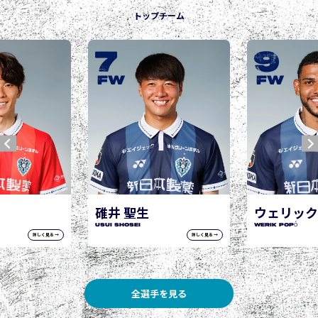
トップチーム
9
10
城後 寿
JOGO Hisashi
FW
FW
ウェリック ポポ
WERIK POPÓ
詳しく見る →
詳しく見る →
全選手を見る