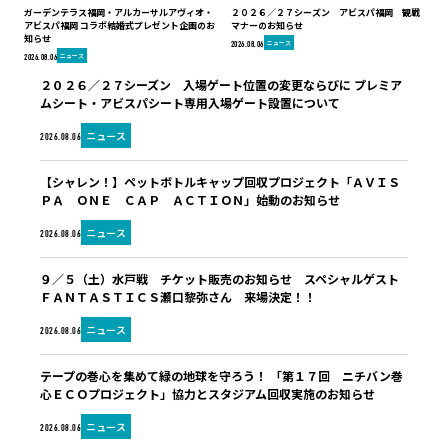
ガーデンテラス福岡・アルカーサルアヴィオ・
２０２６／２７シーズン アビスパ福岡 観戦
アビスパ福岡 コラボ結婚式プレゼント企画のお
マナーのお知らせ
知らせ
ニュース
2026.08.06
ニュース
2026.08.06
２０２６／２７シーズン 入場ゲート位置の変更ならびに プレミア
ムシート・アビスパシート専用入場ゲート設置について
ニュース
2026.08.06
【シャレン！】ペットボトルキャップ回収プロジェクト「ＡＶＩＳ
ＰＡ ＯＮＥ ＣＡＰ ＡＣＴＩＯＮ」始動のお知らせ
ニュース
2026.08.06
９／５（土）水戸戦 チケット販売のお知らせ スペシャルゲスト
ＦＡＮＴＡＳＴＩＣＳ瀬口黎弥さん 来場決定！！
ニュース
2026.08.06
テープの巻心を集めて緑の地球を守ろう！ 「第１７回 ニチバン巻
心ＥＣＯプロジェクト」協力とスタジアム回収実施のお知らせ
ニュース
2026.08.06