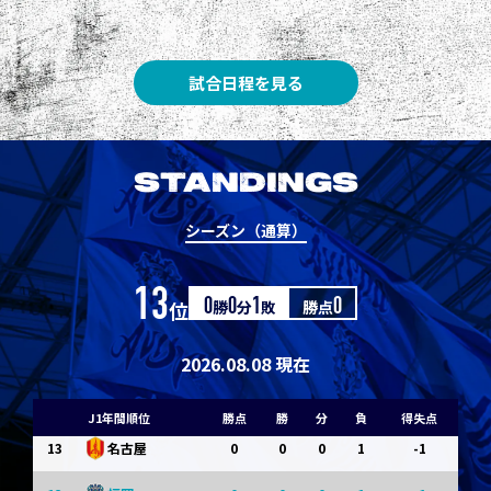
3
3
1
0
0
1
Ｇ大阪
5
3
1
0
0
1
柏
試合日程を見る
5
3
1
0
0
1
Ｃ大阪
7
3
1
0
0
1
清水
STANDINGS
7
3
1
0
0
1
神戸
シーズン（通算）
9
0
0
0
1
-1
浦和
13
位
0
勝
0
分
1
敗
勝点
0
9
0
0
0
1
-1
横浜FM
11
0
0
0
1
-1
水戸
2026.08.08 現在
11
0
0
0
1
-1
岡山
J1年間順位
勝点
勝
分
負
得失点
13
0
0
0
1
-1
名古屋