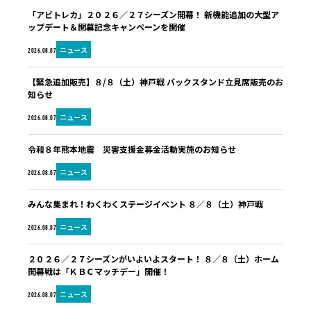
「アビトレカ」２０２６／２７シーズン開幕！ 新機能追加の大型ア
ップデート＆開幕記念キャンペーンを開催
ニュース
2026.08.07
【緊急追加販売】８/８（土）神戸戦 バックスタンド立見席販売のお
知らせ
ニュース
2026.08.07
令和８年熊本地震 災害支援金募金活動実施のお知らせ
ニュース
2026.08.07
みんな集まれ！わくわくステージイベント ８／８（土）神戸戦
ニュース
2026.08.07
２０２６／２７シーズンがいよいよスタート！ ８／８（土）ホーム
開幕戦は「ＫＢＣマッチデー」開催！
ニュース
2026.08.07