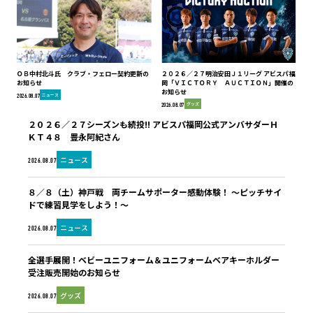
ＯＢ中村北斗氏 クラブ・フェロー契約更新の
２０２６／２７明治安田Ｊ１リーグ アビスパ福
お知らせ
岡「ＶＩＣＴＯＲＹ ＡＵＣＴＩＯＮ」開催の
お知らせ
ニュース
2026.08.07
グッズ
2026.08.07
２０２６／２７シーズンも続投!! アビスパ福岡公式アンバサダーＨ
ＫＴ４８ 豊永阿紀さん
ニュース
2026.08.07
８／８（土）神戸戦 両チームサポーター感動体験！ ～ピッチサイ
ドで練習見学をしよう！～
ニュース
2026.08.07
全選手展開！ベビーユニフォーム＆ユニフォームベアキーホルダー
受注販売開始のお知らせ
グッズ
2026.08.07