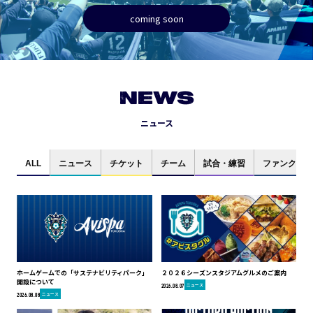
coming soon
NEWS
ニュース
ALL
ニュース
チケット
チーム
試合・練習
ファンクラブ
ホームゲームでの「サステナビリティパーク」
２０２６シーズンスタジアムグルメのご案内
開設について
ニュース
2026.08.07
ニュース
2026.08.08