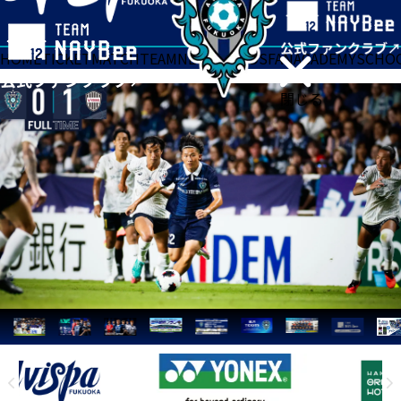
HOME
TICKET
MATCH
TEAM
NEWS
GOODS
FAN
ACADEMY
SCHO
閉じる