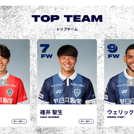
TOP TEAM
トップチーム
9
10
城後 寿
JOGO Hisashi
FW
FW
ウェリック ポポ
WERIK POPÓ
詳しく見る →
詳しく見る →