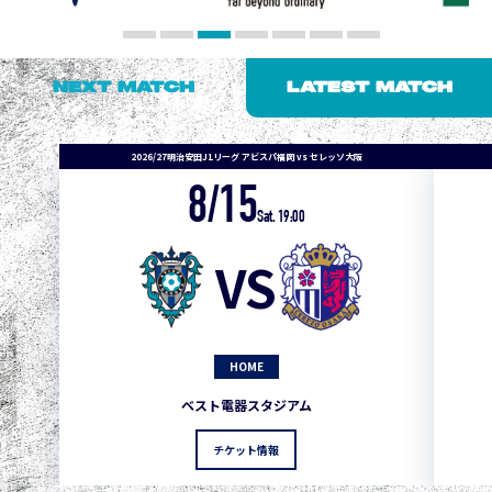
NEXT MATCH
LATEST MATCH
2026/27明治安田J1リーグ アビスパ福岡 vs セレッソ大阪
8/15
Sat. 19:00
VS
HOME
1
3
1
0
0
4
町田
ベスト電器スタジアム
2
3
1
0
0
3
広島
チケット情報
3
3
1
0
0
1
鹿島