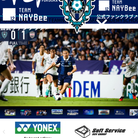
HOME
TICKET
MATCH
TEAM
NEWS
GOODS
FAN
ACADEMY
SCHO
閉じる