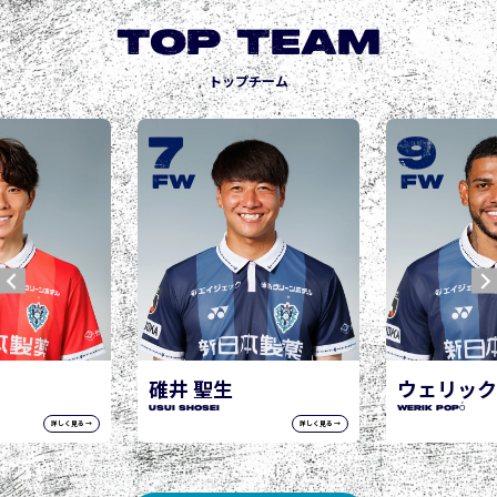
TOP TEAM
トップチーム
9
10
城後 寿
JOGO Hisashi
FW
FW
ウェリック ポポ
WERIK POPÓ
詳しく見る →
詳しく見る →