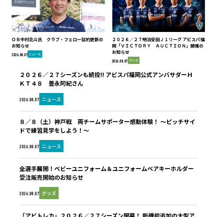
ＯＢ中村北斗氏 クラブ・フェロー契約更新の
２０２６／２７明治安田Ｊ１リーグ アビスパ福
お知らせ
岡「ＶＩＣＴＯＲＹ ＡＵＣＴＩＯＮ」開催の
お知らせ
ニュース
2026.08.07
グッズ
2026.08.07
２０２６／２７シーズンも続投!! アビスパ福岡公式アンバサダーＨ
ＫＴ４８ 豊永阿紀さん
ニュース
2026.08.07
８／８（土）神戸戦 両チームサポーター感動体験！ ～ピッチサイ
ドで練習見学をしよう！～
ニュース
2026.08.07
全選手展開！ベビーユニフォーム＆ユニフォームベアキーホルダー
受注販売開始のお知らせ
グッズ
2026.08.07
「アビトレカ」２０２６／２７シーズン開幕！ 新機能追加の大型ア