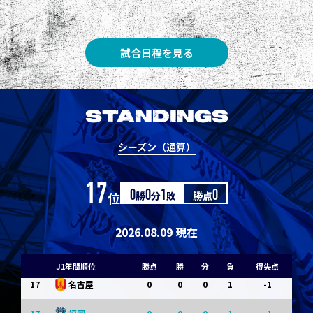
8
3
1
0
0
1
清水
8
3
1
0
0
1
神戸
試合日程を見る
10
1
0
1
0
0
東京Ｖ
10
1
0
1
0
0
川崎Ｆ
STANDINGS
12
0
0
0
1
-1
浦和
シーズン（通算）
12
0
0
0
1
-1
横浜FM
17
位
0
勝
0
分
1
敗
勝点
0
14
0
0
0
1
-1
水戸
14
0
0
0
1
-1
京都
2026.08.09 現在
14
0
0
0
1
-1
岡山
J1年間順位
勝点
勝
分
負
得失点
17
0
0
0
1
-1
名古屋