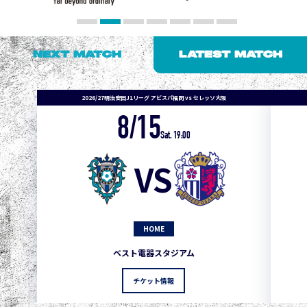
NEXT MATCH
LATEST MATCH
2026/27明治安田J1リーグ アビスパ福岡 vs セレッソ大阪
8/15
1
3
1
0
0
4
町田
Sat. 19:00
2
3
1
0
0
3
広島
VS
3
3
1
0
0
1
鹿島
3
3
1
0
0
1
Ｇ大阪
HOME
5
3
1
0
0
1
柏
ベスト電器スタジアム
5
3
1
0
0
1
Ｃ大阪
チケット情報
5
3
1
0
0
1
長崎