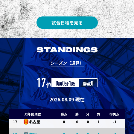
8
3
1
0
0
1
清水
8
3
1
0
0
1
神戸
試合日程を見る
10
1
0
1
0
0
東京Ｖ
10
1
0
1
0
0
川崎Ｆ
STANDINGS
12
0
0
0
1
-1
浦和
シーズン（通算）
12
0
0
0
1
-1
横浜FM
17
位
0
勝
0
分
1
敗
勝点
0
14
0
0
0
1
-1
水戸
14
0
0
0
1
-1
京都
2026.08.09 現在
14
0
0
0
1
-1
岡山
J1年間順位
勝点
勝
分
負
得失点
17
0
0
0
1
-1
名古屋