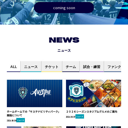
coming soon
NEWS
ニュース
ALL
ニュース
チケット
チーム
試合・練習
ファンクラブ
ホームゲームでの「サステナビリティパーク」
２０２６シーズンスタジアムグルメのご案内
開設について
ニュース
2026.08.07
ニュース
2026.08.08