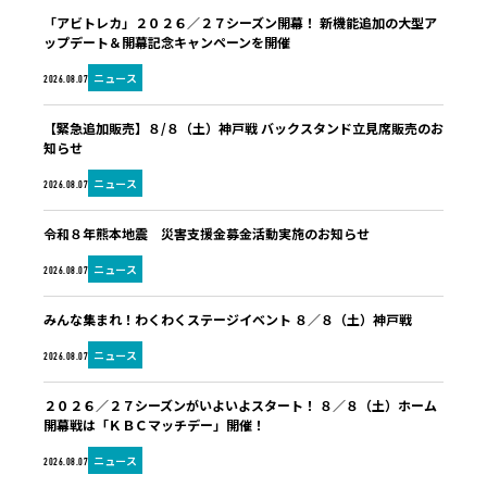
「アビトレカ」２０２６／２７シーズン開幕！ 新機能追加の大型ア
ップデート＆開幕記念キャンペーンを開催
ニュース
2026.08.07
【緊急追加販売】８/８（土）神戸戦 バックスタンド立見席販売のお
知らせ
ニュース
2026.08.07
令和８年熊本地震 災害支援金募金活動実施のお知らせ
ニュース
2026.08.07
みんな集まれ！わくわくステージイベント ８／８（土）神戸戦
ニュース
2026.08.07
２０２６／２７シーズンがいよいよスタート！ ８／８（土）ホーム
開幕戦は「ＫＢＣマッチデー」開催！
ニュース
2026.08.07