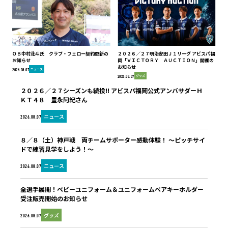
ＯＢ中村北斗氏 クラブ・フェロー契約更新の
２０２６／２７明治安田Ｊ１リーグ アビスパ福
お知らせ
岡「ＶＩＣＴＯＲＹ ＡＵＣＴＩＯＮ」開催の
お知らせ
ニュース
2026.08.07
グッズ
2026.08.07
２０２６／２７シーズンも続投!! アビスパ福岡公式アンバサダーＨ
ＫＴ４８ 豊永阿紀さん
ニュース
2026.08.07
８／８（土）神戸戦 両チームサポーター感動体験！ ～ピッチサイ
ドで練習見学をしよう！～
ニュース
2026.08.07
全選手展開！ベビーユニフォーム＆ユニフォームベアキーホルダー
受注販売開始のお知らせ
グッズ
2026.08.07