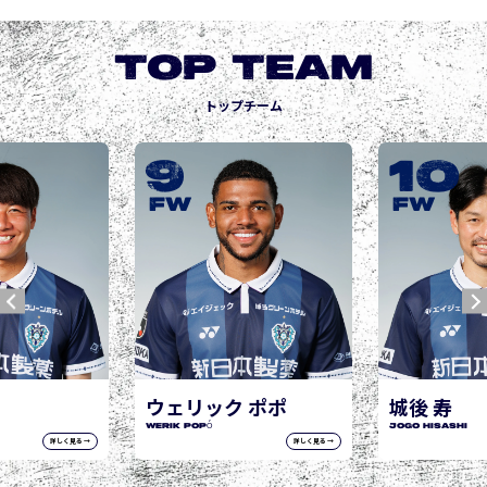
TOP TEAM
トップチーム
9
10
FW
FW
ウェリック ポポ
城後 寿
WERIK POPÓ
JOGO Hisashi
詳しく見る →
詳しく見る →