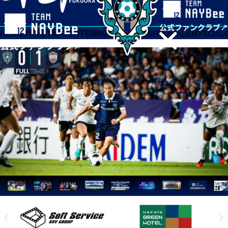
HOME
TICKET
MATCH
TEAM
NEWS
GOODS
FAN
ACADEMY
SCHO
閉じる