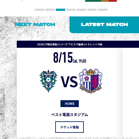
NEXT MATCH
LATEST MATCH
2026/27明治安田J1リーグ アビスパ福岡 vs セレッソ大阪
8/15
1
3
1
0
0
4
町田
Sat. 19:00
2
3
1
0
0
3
広島
VS
3
3
1
0
0
1
鹿島
3
3
1
0
0
1
Ｇ大阪
HOME
5
3
1
0
0
1
柏
ベスト電器スタジアム
5
3
1
0
0
1
Ｃ大阪
チケット情報
5
3
1
0
0
1
長崎