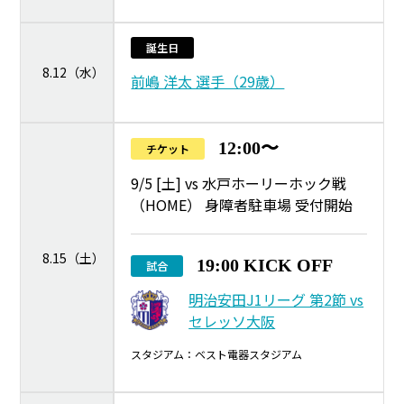
誕生日
8.12（水）
前嶋 洋太 選手（29歳）
12:00〜
チケット
9/5 [土] vs 水戸ホーリーホック戦
（HOME） 身障者駐車場 受付開始
8.15（土）
19:00 KICK OFF
試合
明治安田J1リーグ 第2節 vs
セレッソ大阪
スタジアム：ベスト電器スタジアム