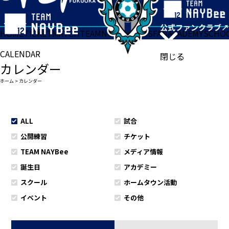
HOME
TICKET
MATCH
TEAM
NEWS
GOODS
FAN
ACADEMY
SCHO
CALENDAR
閉じる
カレンダー
ホーム
>
カレンダー
ALL
試合
公開練習
チケット
TEAM NAYBee
メディア情報
誕生日
アカデミー
スクール
ホームタウン活動
イベント
その他